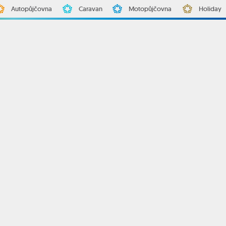
Autopůjčovna
Caravan
Motopůjčovna
Holiday