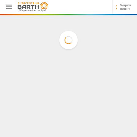
Skupina
BARTH
… Wagen machen uns Spaß