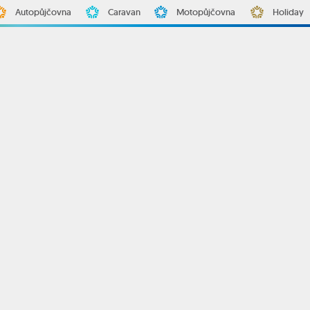
Autopůjčovna
Caravan
Motopůjčovna
Holiday