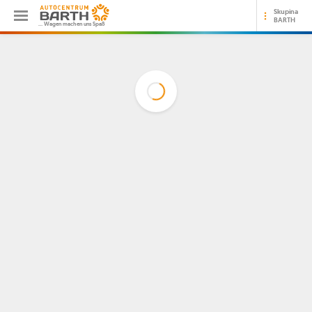
Skupina
BARTH
… Wagen machen uns Spaß