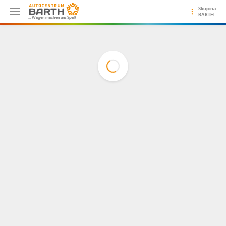
Skupina
BARTH
… Wagen machen uns Spaß