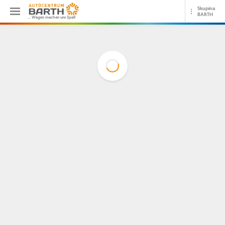
Skupina
BARTH
… Wagen machen uns Spaß