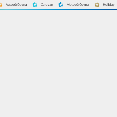
Autopůjčovna
Caravan
Motopůjčovna
Holiday