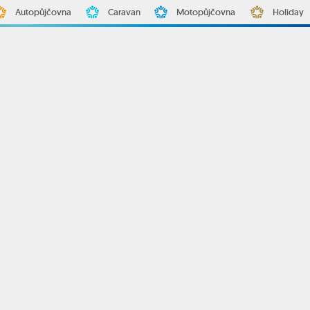
Autopůjčovna
Caravan
Motopůjčovna
Holiday