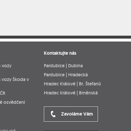
Kontaktujte nás
s vozy
Pardubice | Dubina
Pardubice | Hradecká
s vozy Škoda v
Hradec Králové | Br. Štefanů
Hradec Králové | Brněnská
 ČR
ké osvědčení
Zavoláme Vám
cete mít