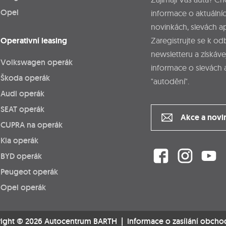
Opel
informace o aktuálníc
novinkách, slevách a
Operativní leasing
Zaregistrujte se k o
newsletteru a získáve
Volkswagen operák
informace o slevách 
Škoda operák
"autodění".
Audi operák
SEAT operák
Akce a novi
CUPRA na operák
Kia operák
BYD operák
Peugeot operák
Opel operák
ight © 2026 Autocentrum BARTH |
Informace o zasílání obcho