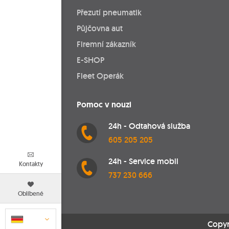
Přezutí pneumatik
Půjčovna aut
Firemní zákazník
E-SHOP
Fleet Operák
Pomoc v nouzi
24h - Odtahová služba
605 205 205
24h - Service mobil
Kontakty
737 230 666
Oblíbené
Copyr