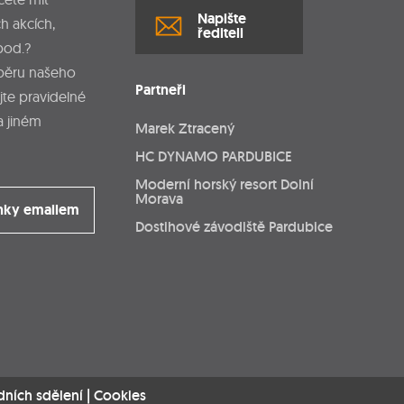
Napište
h akcích,
řediteli
pod.?
dběru našeho
Partneři
jte pravidelné
a jiném
Marek Ztracený
HC DYNAMO PARDUBICE
Moderní horský resort Dolní
Morava
nky emailem
Dostihové závodiště Pardubice
dních sdělení
|
Cookies