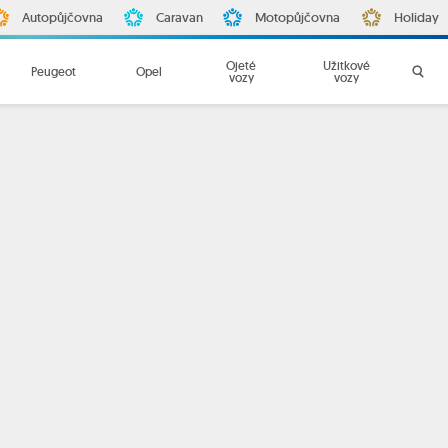
Autopůjčovna
Caravan
Motopůjčovna
Holiday
Ojeté
Užitkové
Peugeot
Opel
vozy
vozy