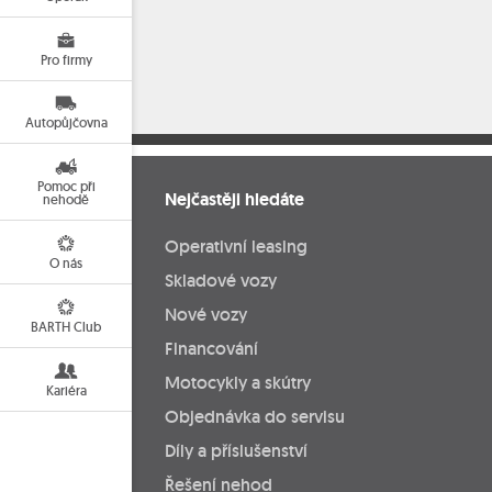
Pro firmy
Autopůjčovna
Pomoc při
Nejčastěji hledáte
nehodě
Operativní leasing
O nás
Skladové vozy
Nové vozy
BARTH Club
Financování
Motocykly a skútry
Kariéra
Objednávka do servisu
Díly a příslušenství
Řešení nehod