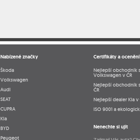
Nabízené značky
Certifikáty a ocenění
Škoda
Nejlepší obchodník 
Volkswagen v ČR
Volkswagen
Nejlepší obchodník 
Audi
ČR
SEAT
Nejlepší dealer Kia v
CUPRA
ISO 9001 a ekologic
Kia
Nenechte si ujít
BYD
Peugeot
Zajímají Vás auta? Ch