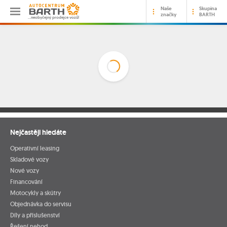
Naše
Skupina
značky
BARTH
…neobyčejný prodejce vozů!
Nejčastěji hledáte
Operativní leasing
Skladové vozy
Nové vozy
Financování
Motocykly a skútry
Objednávka do servisu
Díly a příslušenství
Řešení nehod