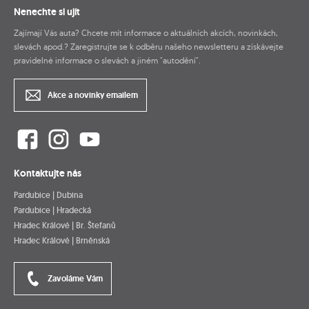
Nenechte si ujít
Zajímají Vás auta? Chcete mít informace o aktuálních akcích, novinkách,
slevách apod.? Zaregistrujte se k odběru našeho newsletteru a získávejte
pravidelné informace o slevách a jiném "autodění".
Akce a novinky emailem
Kontaktujte nás
Pardubice | Dubina
Pardubice | Hradecká
Hradec Králové | Br. Štefanů
Hradec Králové | Brněnská
Zavoláme Vám