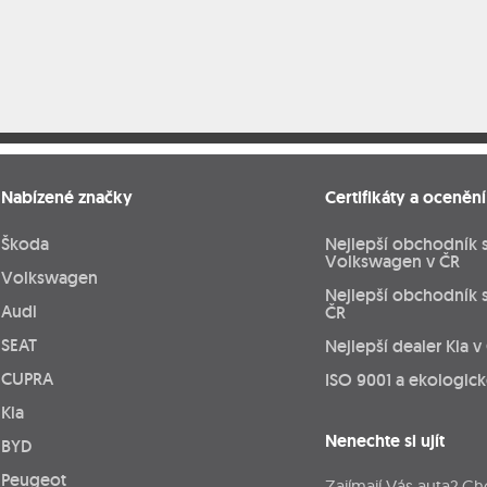
Nabízené značky
Certifikáty a ocenění
Škoda
Nejlepší obchodník 
Volkswagen v ČR
Volkswagen
Nejlepší obchodník 
Audi
ČR
SEAT
Nejlepší dealer Kia v
CUPRA
ISO 9001 a ekologic
Kia
Nenechte si ujít
BYD
Peugeot
Zajímají Vás auta? Ch