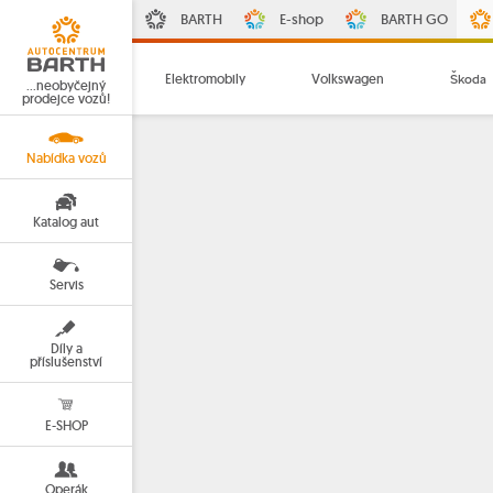
BARTH
E-shop
BARTH GO
Elektromobily
Volkswagen
Škoda
…neobyčejný
prodejce vozů!
Nabídka vozů
Katalog aut
Servis
Díly a
příslušenství
E-SHOP
Operák