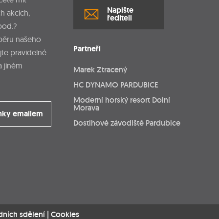
Napište
h akcích,
řediteli
pod.?
dběru našeho
Partneři
jte pravidelné
a jiném
Marek Ztracený
HC DYNAMO PARDUBICE
Moderní horský resort Dolní
Morava
nky emailem
Dostihové závodiště Pardubice
dních sdělení
|
Cookies