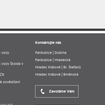
Kontaktujte nás
s vozy
Pardubice | Dubina
Pardubice | Hradecká
s vozy Škoda v
Hradec Králové | Br. Štefanů
Hradec Králové | Brněnská
 ČR
ké osvědčení
Zavoláme Vám
cete mít