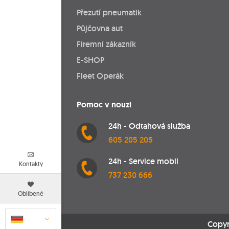
Přezutí pneumatik
Půjčovna aut
Firemní zákazník
E-SHOP
Fleet Operák
Pomoc v nouzi
24h - Odtahová služba
605 205 205
24h - Service mobil
Kontakty
737 230 666
Oblíbené
Copyr