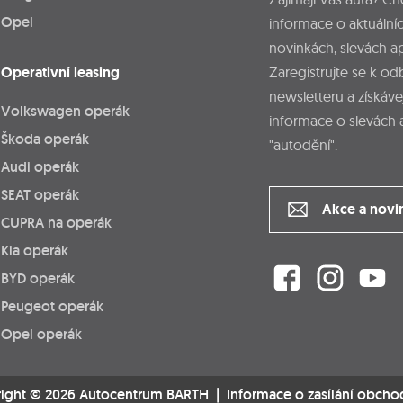
Opel
informace o aktuálníc
novinkách, slevách a
Operativní leasing
Zaregistrujte se k o
newsletteru a získáve
Volkswagen operák
informace o slevách 
Škoda operák
"autodění".
Audi operák
SEAT operák
Akce a novi
CUPRA na operák
Kia operák
BYD operák
Peugeot operák
Opel operák
ight © 2026 Autocentrum BARTH |
Informace o zasílání obcho