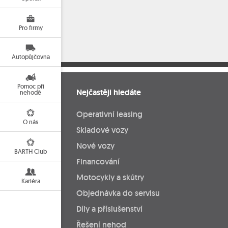
Pro firmy
Autopůjčovna
Pomoc při
Nejčastěji hledáte
nehodě
Operativní leasing
O nás
Skladové vozy
Nové vozy
BARTH Club
Financování
Motocykly a skútry
Kariéra
Objednávka do servisu
Díly a příslušenství
Řešení nehod