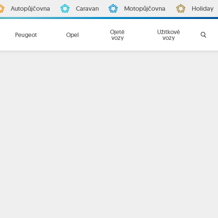
Autopůjčovna
Caravan
Motopůjčovna
Holiday
Ojeté
Užitkové
Peugeot
Opel
vozy
vozy