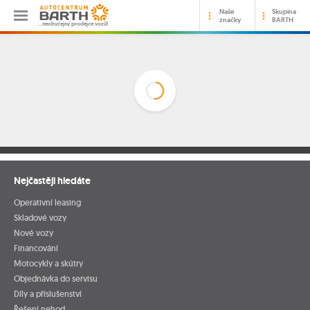
Naše
Skupina
značky
BARTH
…neobyčejný prodejce vozů!
Nejčastěji hledáte
Operativní leasing
Skladové vozy
Nové vozy
Financování
Motocykly a skútry
Objednávka do servisu
Díly a příslušenství
Řešení nehod