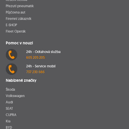
Přezutí pneumatik
Půjčovna aut
Firemní zákazník
E-SHOP
Fleet Operák
Pomoc v nouzi
24h - Odtahová služba
605 205 205
24h - Service mobil
737 230 666
Nabízené značky
Škoda
Volkswagen
Audi
SEAT
CUPRA
Kia
BYD