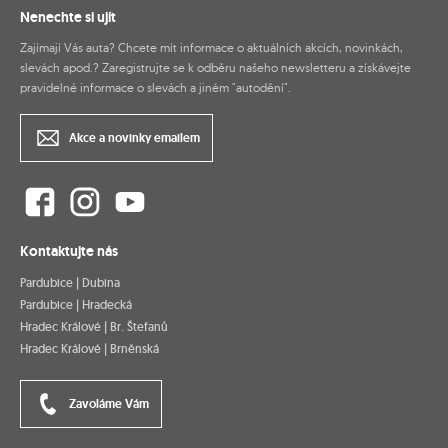
Nenechte si ujít
Zajímají Vás auta? Chcete mít informace o aktuálních akcích, novinkách,
slevách apod.? Zaregistrujte se k odběru našeho newsletteru a získávejte
pravidelné informace o slevách a jiném "autodění".
Akce a novinky emailem
Kontaktujte nás
Pardubice | Dubina
Pardubice | Hradecká
Hradec Králové | Br. Štefanů
Hradec Králové | Brněnská
Zavoláme Vám