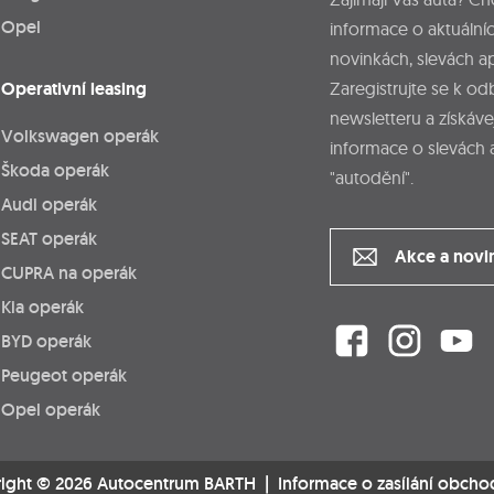
Opel
informace o aktuálníc
novinkách, slevách a
Operativní leasing
Zaregistrujte se k o
newsletteru a získáve
Volkswagen operák
informace o slevách 
Škoda operák
"autodění".
Audi operák
SEAT operák
Akce a novi
CUPRA na operák
Kia operák
BYD operák
Peugeot operák
Opel operák
ight © 2026 Autocentrum BARTH |
Informace o zasílání obcho