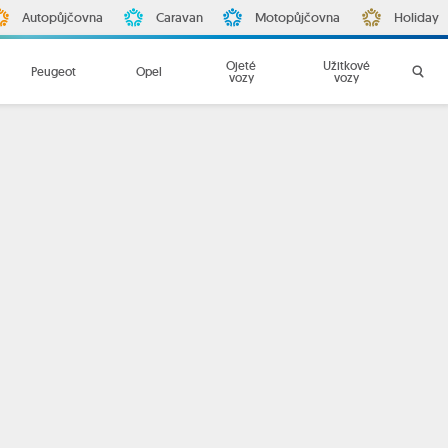
Autopůjčovna
Caravan
Motopůjčovna
Holiday
Ojeté
Užitkové
Peugeot
Opel
vozy
vozy