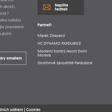
Napište
h akcích,
řediteli
pod.?
dběru našeho
Partneři
jte pravidelné
a jiném
Marek Ztracený
HC DYNAMO PARDUBICE
Moderní horský resort Dolní
Morava
nky emailem
Dostihové závodiště Pardubice
dních sdělení
|
Cookies