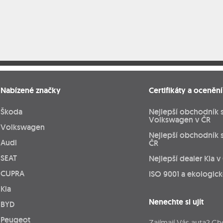
Nabízené značky
Certifikáty a ocenění
Škoda
Nejlepší obchodník 
Volkswagen v ČR
Volkswagen
Nejlepší obchodník 
Audi
ČR
SEAT
Nejlepší dealer Kia v
CUPRA
ISO 9001 a ekologic
Kia
Nenechte si ujít
BYD
Peugeot
Zajímají Vás auta? Ch