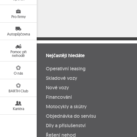
Pro firmy
Autopůjčovna
Pomoc při
Nejčastěji hledáte
nehodě
Operativní leasing
O nás
Skladové vozy
Nové vozy
BARTH Club
Financování
Motocykly a skútry
Kariéra
Objednávka do servisu
Díly a příslušenství
Řešení nehod