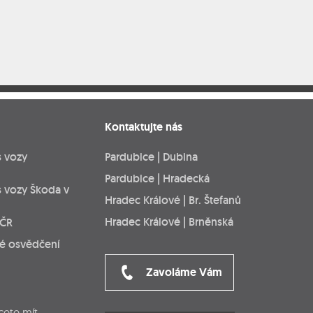
Kontaktujte nás
s vozy
Pardubice | Dubina
Pardubice | Hradecká
s vozy Škoda v
Hradec Králové | Br. Štefanů
Hradec Králové | Brněnská
 ČR
ké osvědčení
Zavoláme Vám
cete mít