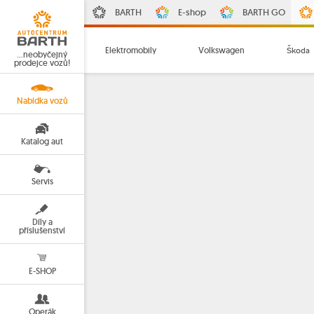
BARTH
E-shop
BARTH GO
Elektromobily
Volkswagen
Škoda
…neobyčejný
prodejce vozů!
Nabídka vozů
Katalog aut
Servis
Díly a
příslušenství
E-SHOP
Operák