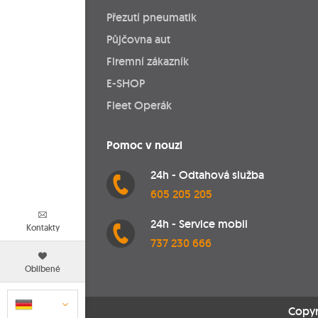
Přezutí pneumatik
Půjčovna aut
Firemní zákazník
E-SHOP
Fleet Operák
Pomoc v nouzi
24h - Odtahová služba
605 205 205
24h - Service mobil
Kontakty
737 230 666
Oblíbené
Copyr