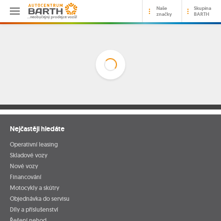
Naše
Skupina
značky
BARTH
…neobyčejný prodejce vozů!
Nejčastěji hledáte
Operativní leasing
Skladové vozy
Nové vozy
Financování
Motocykly a skútry
Objednávka do servisu
Díly a příslušenství
Řešení nehod