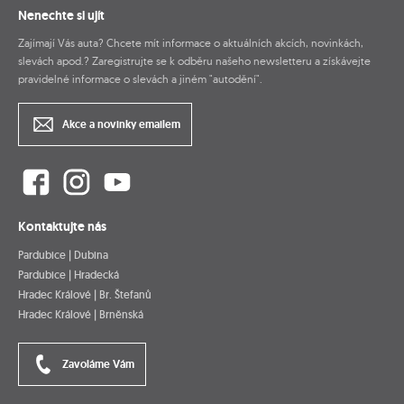
Nenechte si ujít
Zajímají Vás auta? Chcete mít informace o aktuálních akcích, novinkách,
slevách apod.? Zaregistrujte se k odběru našeho newsletteru a získávejte
pravidelné informace o slevách a jiném "autodění".
Akce a novinky emailem
Kontaktujte nás
Pardubice | Dubina
Pardubice | Hradecká
Hradec Králové | Br. Štefanů
Hradec Králové | Brněnská
Zavoláme Vám