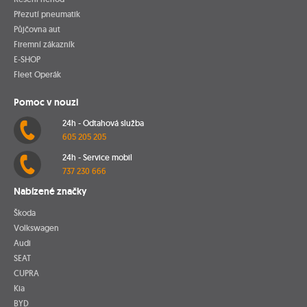
Přezutí pneumatik
Půjčovna aut
Firemní zákazník
E-SHOP
Fleet Operák
Pomoc v nouzi
24h - Odtahová služba
605 205 205
24h - Service mobil
737 230 666
Nabízené značky
Škoda
Volkswagen
Audi
SEAT
CUPRA
Kia
BYD