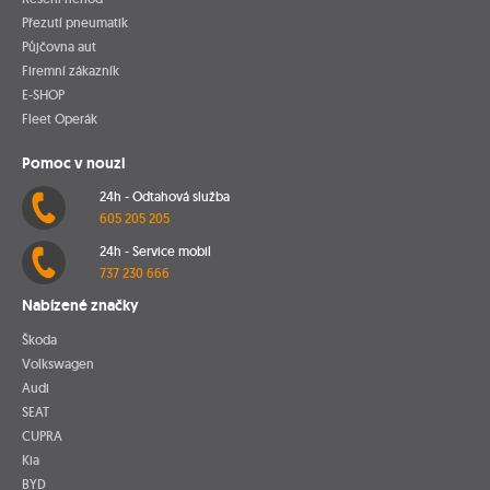
Přezutí pneumatik
Půjčovna aut
Firemní zákazník
E-SHOP
Fleet Operák
Pomoc v nouzi
24h - Odtahová služba
605 205 205
24h - Service mobil
737 230 666
Nabízené značky
Škoda
Volkswagen
Audi
SEAT
CUPRA
Kia
BYD