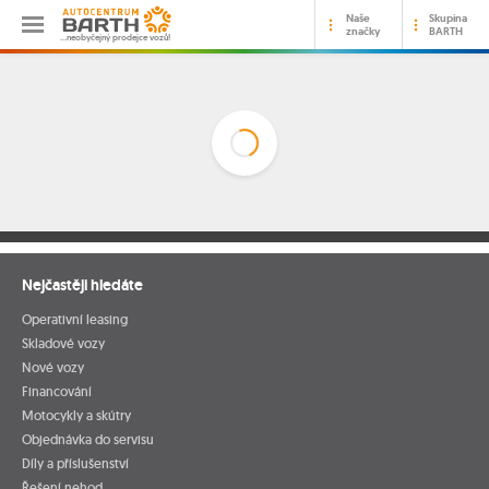
Naše
Skupina
značky
BARTH
…neobyčejný prodejce vozů!
Nejčastěji hledáte
Operativní leasing
Skladové vozy
Nové vozy
Financování
Motocykly a skútry
Objednávka do servisu
Díly a příslušenství
Řešení nehod