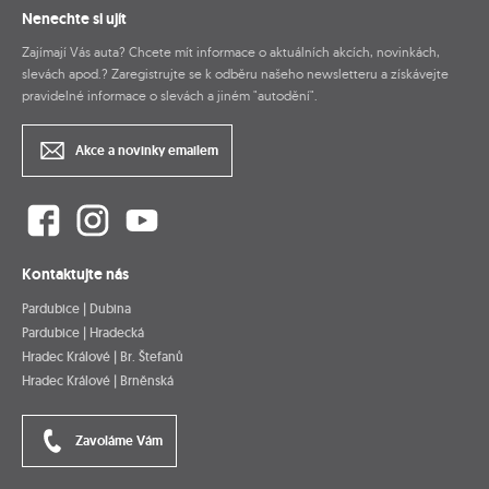
Nenechte si ujít
Zajímají Vás auta? Chcete mít informace o aktuálních akcích, novinkách,
slevách apod.? Zaregistrujte se k odběru našeho newsletteru a získávejte
pravidelné informace o slevách a jiném "autodění".
Akce a novinky emailem
Kontaktujte nás
Pardubice | Dubina
Pardubice | Hradecká
Hradec Králové | Br. Štefanů
Hradec Králové | Brněnská
Zavoláme Vám