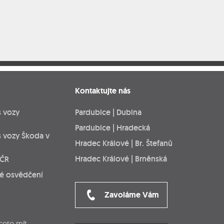
Kontaktujte nás
s vozy
Pardubice | Dubina
Pardubice | Hradecká
s vozy Škoda v
Hradec Králové | Br. Štefanů
Hradec Králové | Brněnská
 ČR
ké osvědčení
Zavoláme Vám
cete mít