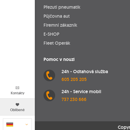
Přezutí pneumatik
Půjčovna aut
Firemní zákazník
E-SHOP
Fleet Operák
Pomoc v nouzi
24h - Odtahová služba
605 205 205
24h - Service mobil
Kontakty
737 230 666
Oblíbené
Copyr