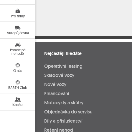
Pro firmy
Autopůjčovna
Pomoc při
Nejčastěji hledáte
nehodě
Operativní leasing
O nás
Skladové vozy
Nové vozy
BARTH Club
Financování
Motocykly a skútry
Kariéra
Objednávka do servisu
Díly a příslušenství
Řešení nehod