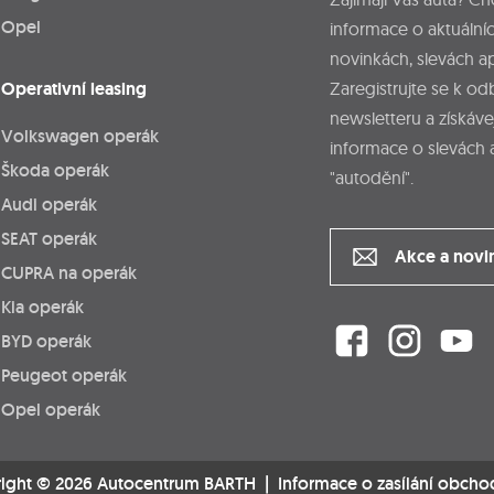
Opel
informace o aktuálníc
novinkách, slevách a
Operativní leasing
Zaregistrujte se k o
newsletteru a získáve
Volkswagen operák
informace o slevách 
Škoda operák
"autodění".
Audi operák
SEAT operák
Akce a novi
CUPRA na operák
Kia operák
BYD operák
Peugeot operák
Opel operák
ight © 2026 Autocentrum BARTH |
Informace o zasílání obcho