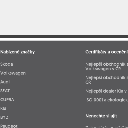
Nabízené značky
Certifikáty a ocenění
Škoda
Nejlepší obchodník 
Volkswagen v ČR
Volkswagen
Nejlepší obchodník 
Audi
ČR
SEAT
Nejlepší dealer Kia v
CUPRA
ISO 9001 a ekologic
Kia
Nenechte si ujít
BYD
Peugeot
Zajímají Vás auta? Ch