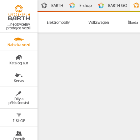
BARTH
E-shop
BARTH GO
Elektromobily
Volkswagen
Škoda
…neobyčejný
prodejce vozů!
Nabídka vozů
Katalog aut
Servis
Díly a
příslušenství
E-SHOP
Operák