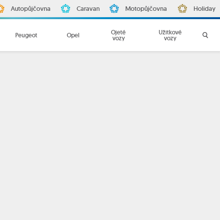
Autopůjčovna
Caravan
Motopůjčovna
Holiday
Ojeté
Užitkové
Peugeot
Opel
vozy
vozy