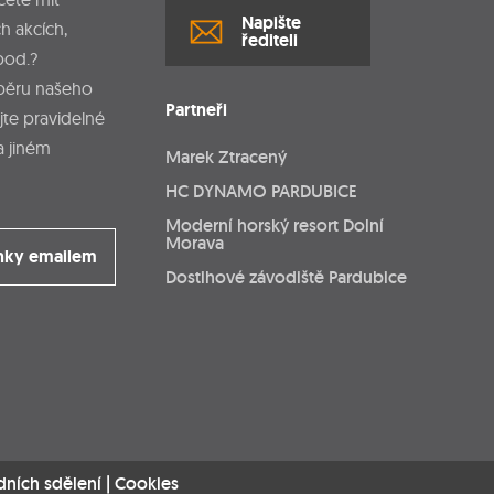
Napište
h akcích,
řediteli
pod.?
dběru našeho
Partneři
jte pravidelné
a jiném
Marek Ztracený
HC DYNAMO PARDUBICE
Moderní horský resort Dolní
Morava
nky emailem
Dostihové závodiště Pardubice
dních sdělení
|
Cookies