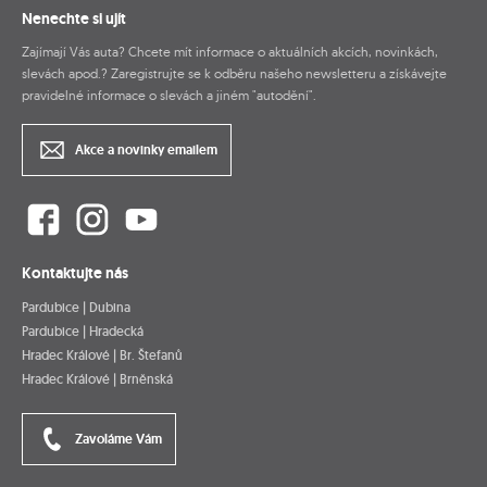
Nenechte si ujít
Zajímají Vás auta? Chcete mít informace o aktuálních akcích, novinkách,
slevách apod.? Zaregistrujte se k odběru našeho newsletteru a získávejte
pravidelné informace o slevách a jiném "autodění".
Akce a novinky emailem
Kontaktujte nás
Pardubice | Dubina
Pardubice | Hradecká
Hradec Králové | Br. Štefanů
Hradec Králové | Brněnská
Zavoláme Vám