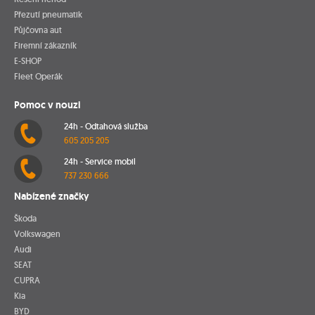
Přezutí pneumatik
Půjčovna aut
Firemní zákazník
E-SHOP
Fleet Operák
Pomoc v nouzi
24h - Odtahová služba
605 205 205
24h - Service mobil
737 230 666
Nabízené značky
Škoda
Volkswagen
Audi
SEAT
CUPRA
Kia
BYD