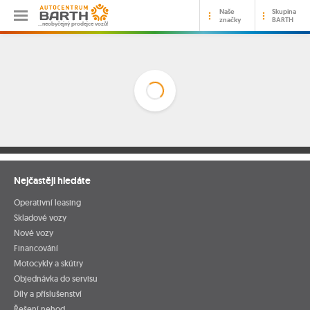
Naše
Skupina
značky
BARTH
…neobyčejný prodejce vozů!
Nejčastěji hledáte
Operativní leasing
Skladové vozy
Nové vozy
Financování
Motocykly a skútry
Objednávka do servisu
Díly a příslušenství
Řešení nehod