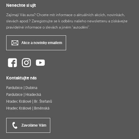
Nenechte si ujít
Zajímají Vás auta? Chcete mít informace o aktuálních akcích, novinkách,
slevách apod.? Zaregistrujte se k odběru našeho newsletteru a získávejte
pravidelné informace o slevách a jiném "autodění".
Akce a novinky emailem
Kontaktujte nás
Pardubice | Dubina
Pardubice | Hradecká
Hradec Králové | Br. Štefanů
Hradec Králové | Brněnská
Zavoláme Vám