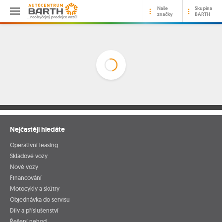
Naše
Skupina
značky
BARTH
…neobyčejný prodejce vozů!
Nejčastěji hledáte
Operativní leasing
Skladové vozy
Nové vozy
Financování
Motocykly a skútry
Objednávka do servisu
Díly a příslušenství
Řešení nehod