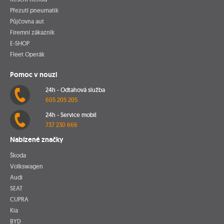
Přezutí pneumatik
Půjčovna aut
Firemní zákazník
E-SHOP
Fleet Operák
Pomoc v nouzi
24h - Odtahová služba
605 205 205
24h - Service mobil
737 230 666
Nabízené značky
Škoda
Volkswagen
Audi
SEAT
CUPRA
Kia
BYD