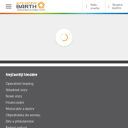
Naše
Skupina
značky
BARTH
…neobyčejný prodejce vozů!
Nejčastěji hledáte
Operativní leasing
Skladové vozy
Nové vozy
Financování
Motocykly a skútry
Objednávka do servisu
Díly a příslušenství
Řešení nehod