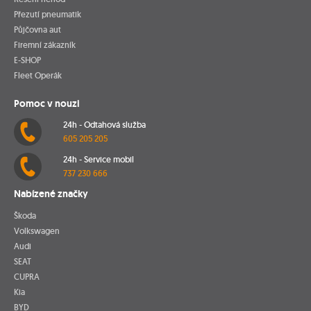
Přezutí pneumatik
Půjčovna aut
Firemní zákazník
E-SHOP
Fleet Operák
Pomoc v nouzi
24h - Odtahová služba
605 205 205
24h - Service mobil
737 230 666
Nabízené značky
Škoda
Volkswagen
Audi
SEAT
CUPRA
Kia
BYD