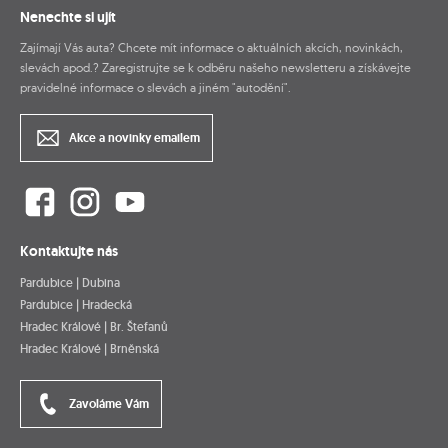
Nenechte si ujít
Zajímají Vás auta? Chcete mít informace o aktuálních akcích, novinkách,
slevách apod.? Zaregistrujte se k odběru našeho newsletteru a získávejte
pravidelné informace o slevách a jiném "autodění".
Akce a novinky emailem
Kontaktujte nás
Pardubice | Dubina
Pardubice | Hradecká
Hradec Králové | Br. Štefanů
Hradec Králové | Brněnská
Zavoláme Vám