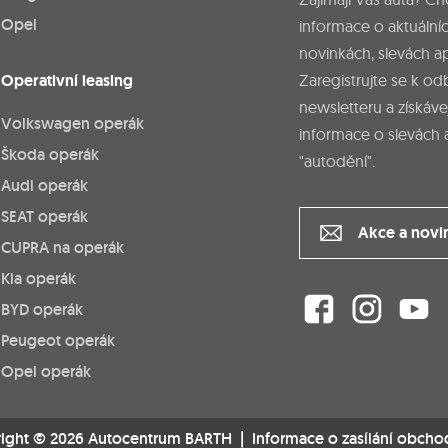
Opel
informace o aktuálníc
novinkách, slevách a
Operativní leasing
Zaregistrujte se k o
newsletteru a získáve
Volkswagen operák
informace o slevách 
Škoda operák
"autodění".
Audi operák
SEAT operák
Akce a novi
CUPRA na operák
Kia operák
BYD operák
Peugeot operák
Opel operák
ight © 2026 Autocentrum BARTH |
Informace o zasílání obcho