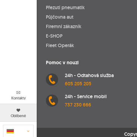
Přezutí pneumatik
Půjčovna aut
Firemní zákazník
E-SHOP
Fleet Operák
Pomoc v nouzi
24h - Odtahová služba
605 205 205
24h - Service mobil
Kontakty
737 230 666
Oblíbené
Copyr