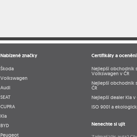
Nabízené značky
Certifikáty a ocenění
Škoda
Nejlepší obchodník 
Volkswagen v ČR
Volkswagen
Nejlepší obchodník 
Audi
ČR
SEAT
Nejlepší dealer Kia v
CUPRA
ISO 9001 a ekologic
Kia
Nenechte si ujít
BYD
Peugeot
Zajímají Vás auta? Ch