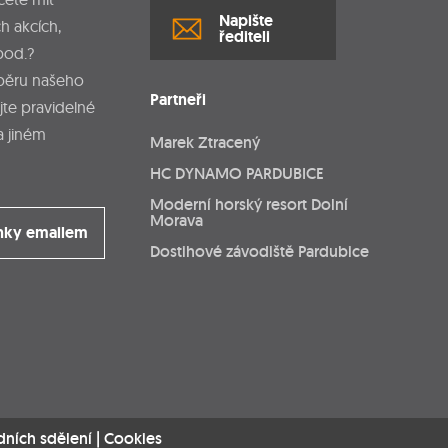
Napište
h akcích,
řediteli
pod.?
dběru našeho
Partneři
jte pravidelné
a jiném
Marek Ztracený
HC DYNAMO PARDUBICE
Moderní horský resort Dolní
Morava
nky emailem
Dostihové závodiště Pardubice
dních sdělení
|
Cookies