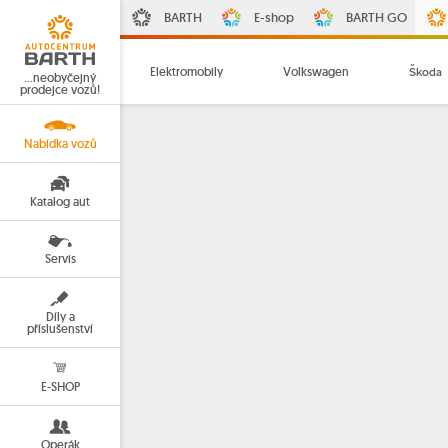
BARTH
E-shop
BARTH GO
Elektromobily
Volkswagen
Škoda
…neobyčejný
prodejce vozů!
Nabídka vozů
Katalog aut
Servis
Díly a
příslušenství
E-SHOP
Operák