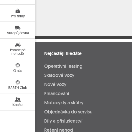
Pro firmy
Autopůjčovna
Pomoc při
Nejčastěji hledáte
nehodě
Operativní leasing
O nás
Skladové vozy
Nové vozy
BARTH Club
Financování
Motocykly a skútry
Kariéra
Objednávka do servisu
Díly a příslušenství
Řešení nehod