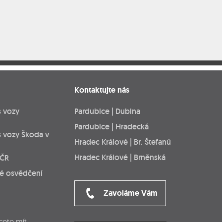
Kontaktujte nás
s vozy
Pardubice | Dubina
Pardubice | Hradecká
s vozy Škoda v
Hradec Králové | Br. Štefanů
Hradec Králové | Brněnská
 ČR
ké osvědčení
Zavoláme Vám
cete mít