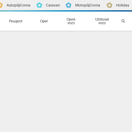
Autopůjčovna
Caravan
Motopůjčovna
Holiday
Ojeté
Užitkové
Peugeot
Opel
vozy
vozy