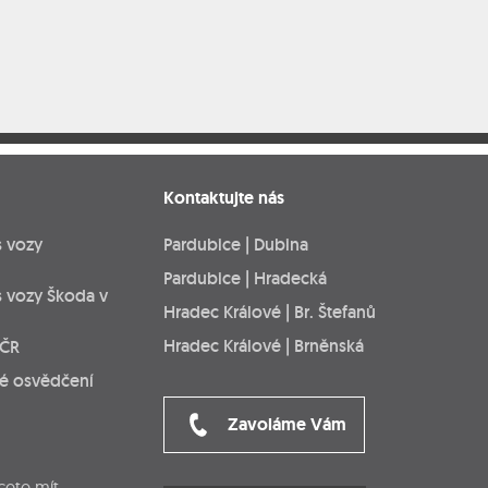
Kontaktujte nás
s vozy
Pardubice | Dubina
Pardubice | Hradecká
s vozy Škoda v
Hradec Králové | Br. Štefanů
Hradec Králové | Brněnská
 ČR
ké osvědčení
Zavoláme Vám
cete mít