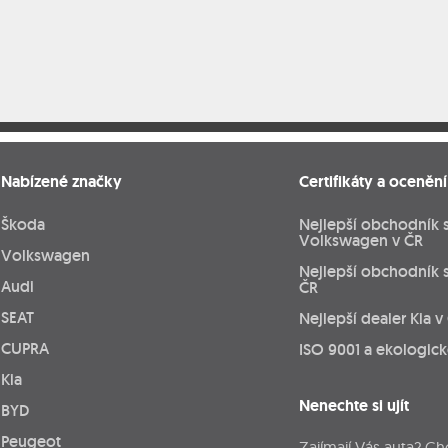
Nabízené značky
Certifikáty a ocenění
Škoda
Nejlepší obchodník 
Volkswagen v ČR
Volkswagen
Nejlepší obchodník 
Audi
ČR
SEAT
Nejlepší dealer Kia v
CUPRA
ISO 9001 a ekologic
Kia
Nenechte si ujít
BYD
Peugeot
Zajímají Vás auta? Ch