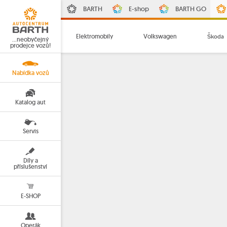
BARTH
E-shop
BARTH GO
Elektromobily
Volkswagen
Škoda
…neobyčejný
prodejce vozů!
Nabídka vozů
Katalog aut
Servis
Díly a
příslušenství
E-SHOP
Operák