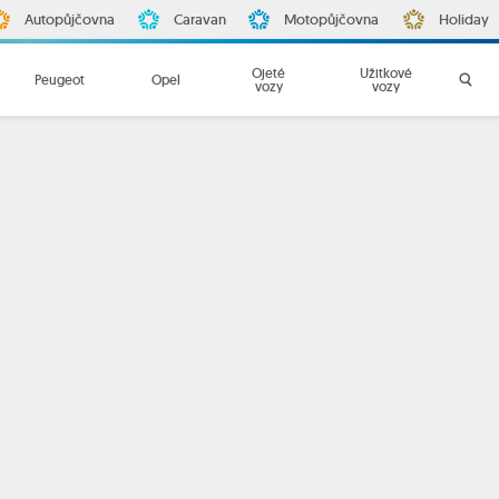
Autopůjčovna
Caravan
Motopůjčovna
Holiday
Ojeté
Užitkové
Peugeot
Opel
vozy
vozy