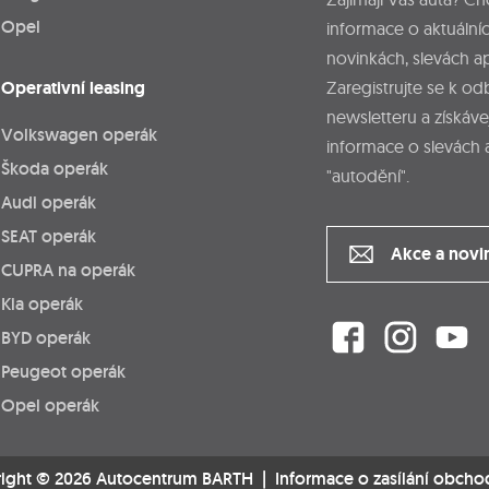
Opel
informace o aktuálníc
novinkách, slevách a
Operativní leasing
Zaregistrujte se k o
newsletteru a získáve
Volkswagen operák
informace o slevách 
Škoda operák
"autodění".
Audi operák
SEAT operák
Akce a novi
CUPRA na operák
Kia operák
BYD operák
Peugeot operák
Opel operák
ight © 2026 Autocentrum BARTH |
Informace o zasílání obcho