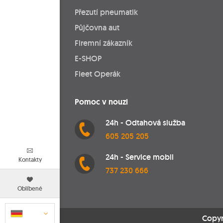
Přezutí pneumatik
Půjčovna aut
Firemní zákazník
E-SHOP
Fleet Operák
Pomoc v nouzi
24h - Odtahová služba
605 205 205
24h - Service mobil
Kontakty
737 230 666
Oblíbené
Copyr