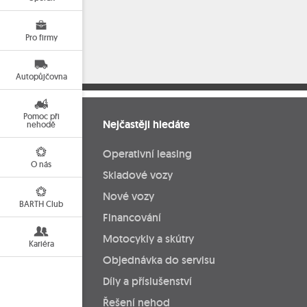
Pro firmy
Autopůjčovna
Pomoc při
Nejčastěji hledáte
nehodě
Operativní leasing
O nás
Skladové vozy
Nové vozy
BARTH Club
Financování
Motocykly a skútry
Kariéra
Objednávka do servisu
Díly a příslušenství
Řešení nehod