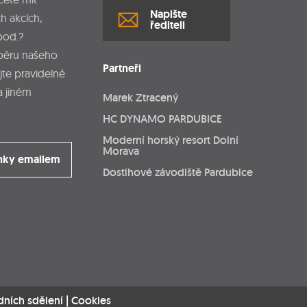
Napište
h akcích,
řediteli
pod.?
dběru našeho
Partneři
jte pravidelné
a jiném
Marek Ztracený
HC DYNAMO PARDUBICE
Moderní horský resort Dolní
Morava
nky emailem
Dostihové závodiště Pardubice
dních sdělení
|
Cookies