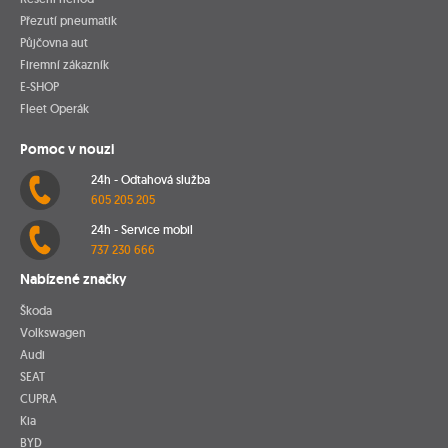
Přezutí pneumatik
Půjčovna aut
Firemní zákazník
E-SHOP
Fleet Operák
Pomoc v nouzi
24h - Odtahová služba
605 205 205
24h - Service mobil
737 230 666
Nabízené značky
Škoda
Volkswagen
Audi
SEAT
CUPRA
Kia
BYD