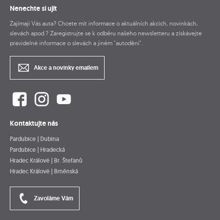
Nenechte si ujít
Zajímají Vás auta? Chcete mít informace o aktuálních akcích, novinkách,
slevách apod.? Zaregistrujte se k odběru našeho newsletteru a získávejte
pravidelné informace o slevách a jiném "autodění".
Akce a novinky emailem
Kontaktujte nás
Pardubice | Dubina
Pardubice | Hradecká
Hradec Králové | Br. Štefanů
Hradec Králové | Brněnská
Zavoláme Vám