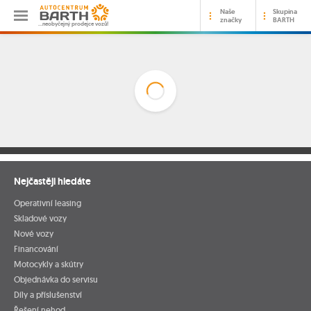
Naše
Skupina
značky
BARTH
…neobyčejný prodejce vozů!
Nejčastěji hledáte
Operativní leasing
Skladové vozy
Nové vozy
Financování
Motocykly a skútry
Objednávka do servisu
Díly a příslušenství
Řešení nehod