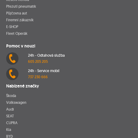
Přezutí pneumatik
Půjčovna aut
Firemní zákazník
E-SHOP
Fleet Operák
Pomoc v nouzi
24h - Odtahová služba
605 205 205
24h - Service mobil
737 230 666
Nabízené značky
Škoda
Volkswagen
Audi
SEAT
CUPRA
Kia
BYD