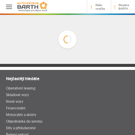
Naše
Skupina
značky
BARTH
…neobyčejný prodejce vozů!
Nejčastěji hledáte
Operativní leasing
Skladové vozy
Nové vozy
Financování
Motocykly a skútry
Objednávka do servisu
Díly a příslušenství
Řešení nehod