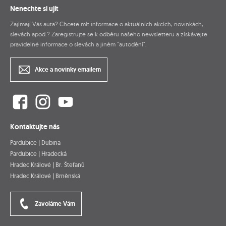
Nenechte si ujít
Zajímají Vás auta? Chcete mít informace o aktuálních akcích, novinkách,
slevách apod.? Zaregistrujte se k odběru našeho newsletteru a získávejte
pravidelné informace o slevách a jiném "autodění".
Akce a novinky emailem
Kontaktujte nás
Pardubice | Dubina
Pardubice | Hradecká
Hradec Králové | Br. Štefanů
Hradec Králové | Brněnská
Zavoláme Vám