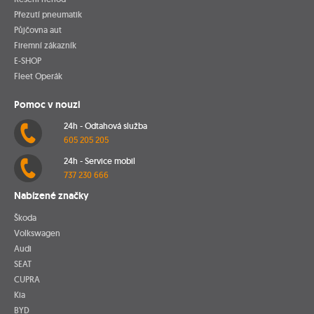
Přezutí pneumatik
Půjčovna aut
Firemní zákazník
E-SHOP
Fleet Operák
Pomoc v nouzi
24h - Odtahová služba
605 205 205
24h - Service mobil
737 230 666
Nabízené značky
Škoda
Volkswagen
Audi
SEAT
CUPRA
Kia
BYD