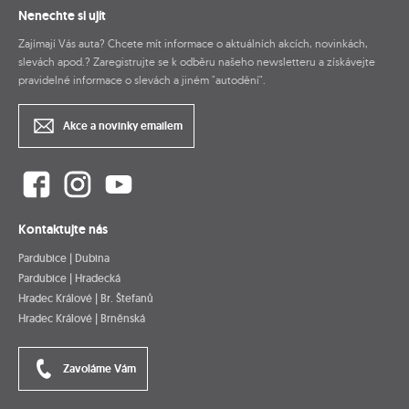
Nenechte si ujít
Zajímají Vás auta? Chcete mít informace o aktuálních akcích, novinkách,
slevách apod.? Zaregistrujte se k odběru našeho newsletteru a získávejte
pravidelné informace o slevách a jiném "autodění".
Akce a novinky emailem
Kontaktujte nás
Pardubice | Dubina
Pardubice | Hradecká
Hradec Králové | Br. Štefanů
Hradec Králové | Brněnská
Zavoláme Vám