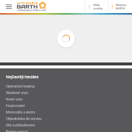
Naše
Skupina
značky
BARTH
…neobyčejný prodejce vozů!
Nejčastěji hledáte
Operativní leasing
Skladové vozy
Nové vozy
Financování
Motocykly a skútry
Objednávka do servisu
Díly a příslušenství
Řešení nehod