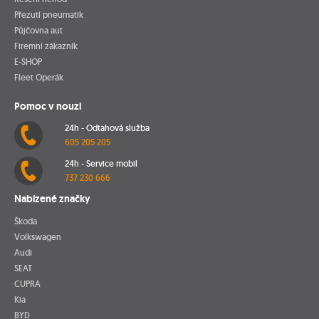
Přezutí pneumatik
Půjčovna aut
Firemní zákazník
E-SHOP
Fleet Operák
Pomoc v nouzi
24h - Odtahová služba
605 205 205
24h - Service mobil
737 230 666
Nabízené značky
Škoda
Volkswagen
Audi
SEAT
CUPRA
Kia
BYD