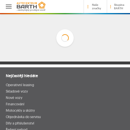
Naše
Skupina
značky
BARTH
…neobyčejný prodejce vozů!
Nejčastěji hledáte
Operativní leasing
Skladové vozy
Nové vozy
Financování
Motocykly a skútry
Objednávka do servisu
Díly a příslušenství
Řešení nehod