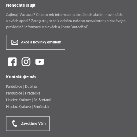
Nenechte si ujít
Zajímají Vás auta? Chcete mít informace o aktuálních akcích, novinkách,
slevách apod.? Zaregistrujte se k odběru našeho newsletteru a získávejte
pravidelné informace o slevách a jiném "autodění".
Akce a novinky emailem
Kontaktujte nás
Pardubice | Dubina
Pardubice | Hradecká
Hradec Králové | Br. Štefanů
Hradec Králové | Brněnská
Zavoláme Vám