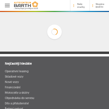
Naše
Skupina
značky
BARTH
…neobyčejný prodejce vozů!
Nejčastěji hledáte
Operativní leasing
Skladové vozy
Nové vozy
Financování
Motocykly a skútry
Objednávka do servisu
Díly a příslušenství
Řešení nehod