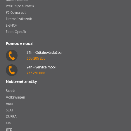
Přezutí pneumatik
Půjčovna aut
Firemní zákazník
E-SHOP
Fleet Operák
Pomoc v nouzi
24h - Odtahová služba
605 205 205
24h - Service mobil
737 230 666
Nabízené značky
Škoda
Volkswagen
Audi
SEAT
CUPRA
Kia
BYD