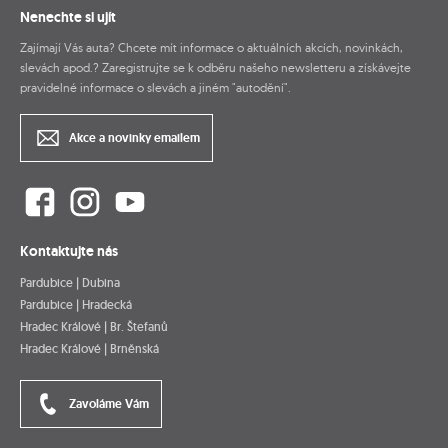
Nenechte si ujít
Zajímají Vás auta? Chcete mít informace o aktuálních akcích, novinkách,
slevách apod.? Zaregistrujte se k odběru našeho newsletteru a získávejte
pravidelné informace o slevách a jiném "autodění".
Akce a novinky emailem
Kontaktujte nás
Pardubice | Dubina
Pardubice | Hradecká
Hradec Králové | Br. Štefanů
Hradec Králové | Brněnská
Zavoláme Vám