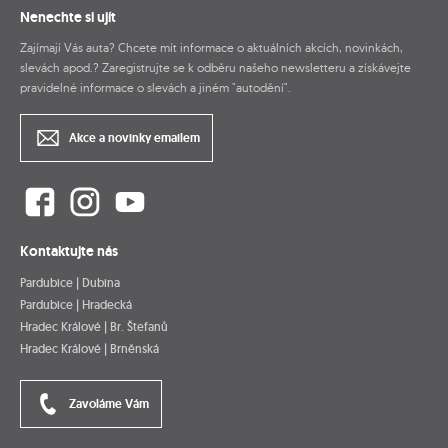
Nenechte si ujít
Zajímají Vás auta? Chcete mít informace o aktuálních akcích, novinkách,
slevách apod.? Zaregistrujte se k odběru našeho newsletteru a získávejte
pravidelné informace o slevách a jiném "autodění".
Akce a novinky emailem
Kontaktujte nás
Pardubice | Dubina
Pardubice | Hradecká
Hradec Králové | Br. Štefanů
Hradec Králové | Brněnská
Zavoláme Vám