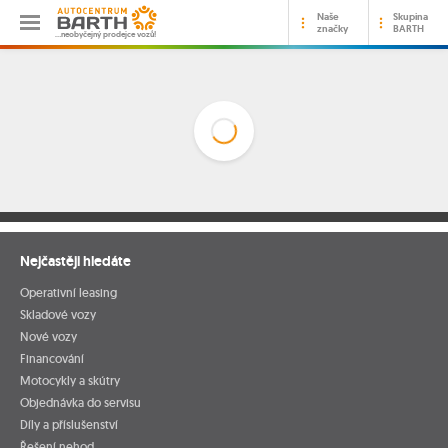
Naše
Skupina
značky
BARTH
…neobyčejný prodejce vozů!
Nejčastěji hledáte
Operativní leasing
Skladové vozy
Nové vozy
Financování
Motocykly a skútry
Objednávka do servisu
Díly a příslušenství
Řešení nehod