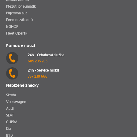
Přezutí pneumatik
Půjčovna aut
Firemní zákazník
E-SHOP
Fleet Operák
Pomoc v nouzi
24h - Odtahová služba
605 205 205
24h - Service mobil
737 230 666
Nabízené značky
Škoda
Volkswagen
Audi
SEAT
CUPRA
Kia
BYD