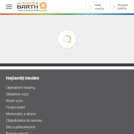
Naše
Skupina
značky
BARTH
…neobyčejný prodejce vozů!
Nejčastěji hledáte
Operativní leasing
Skladové vozy
Nové vozy
Financování
Motocykly a skútry
Objednávka do servisu
Díly a příslušenství
Řešení nehod