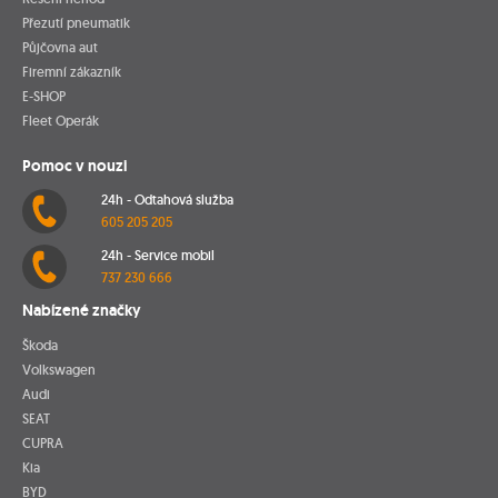
Přezutí pneumatik
Půjčovna aut
Firemní zákazník
E-SHOP
Fleet Operák
Pomoc v nouzi
24h - Odtahová služba
605 205 205
24h - Service mobil
737 230 666
Nabízené značky
Škoda
Volkswagen
Audi
SEAT
CUPRA
Kia
BYD