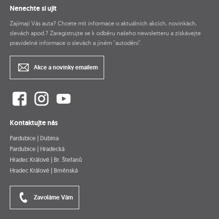
Nenechte si ujít
Zajímají Vás auta? Chcete mít informace o aktuálních akcích, novinkách,
slevách apod.? Zaregistrujte se k odběru našeho newsletteru a získávejte
pravidelné informace o slevách a jiném "autodění".
Akce a novinky emailem
Kontaktujte nás
Pardubice | Dubina
Pardubice | Hradecká
Hradec Králové | Br. Štefanů
Hradec Králové | Brněnská
Zavoláme Vám