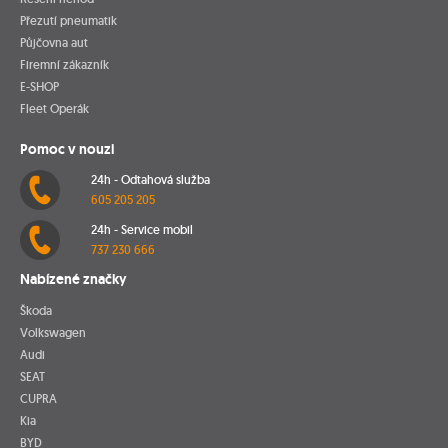
Přezutí pneumatik
Půjčovna aut
Firemní zákazník
E-SHOP
Fleet Operák
Pomoc v nouzi
24h - Odtahová služba
605 205 205
24h - Service mobil
737 230 666
Nabízené značky
Škoda
Volkswagen
Audi
SEAT
CUPRA
Kia
BYD