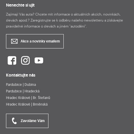
Nenechte si ujít
Zajímají Vás auta? Chcete mít informace o aktuálních akcích, novinkách,
slevách apod.? Zaregistrujte se k odběru našeho newsletteru a získávejte
pravidelné informace o slevách a jiném "autodění".
Akce a novinky emailem
Kontaktujte nás
Pardubice | Dubina
Pardubice | Hradecká
Hradec Králové | Br. Štefanů
Hradec Králové | Brněnská
Zavoláme Vám