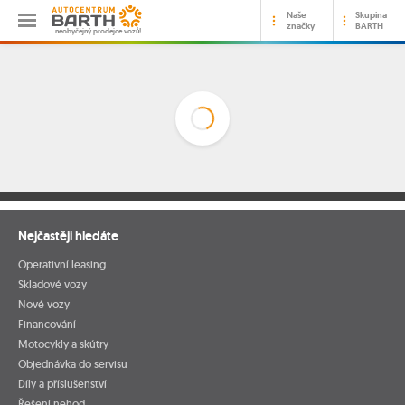
Naše
Skupina
značky
BARTH
…neobyčejný prodejce vozů!
Nejčastěji hledáte
Operativní leasing
Skladové vozy
Nové vozy
Financování
Motocykly a skútry
Objednávka do servisu
Díly a příslušenství
Řešení nehod