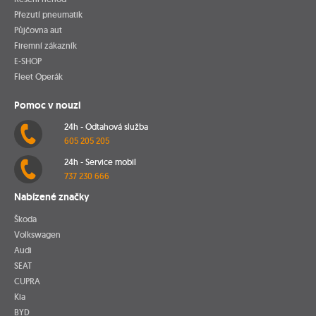
Přezutí pneumatik
Půjčovna aut
Firemní zákazník
E-SHOP
Fleet Operák
Pomoc v nouzi
24h - Odtahová služba
605 205 205
24h - Service mobil
737 230 666
Nabízené značky
Škoda
Volkswagen
Audi
SEAT
CUPRA
Kia
BYD