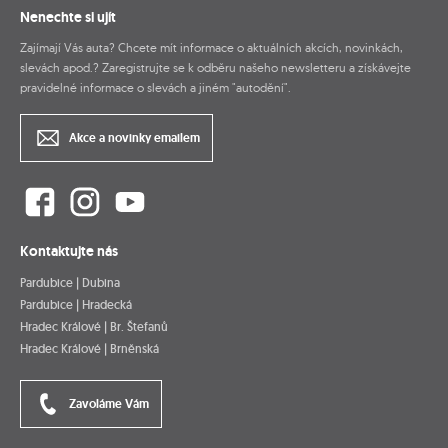
Nenechte si ujít
Zajímají Vás auta? Chcete mít informace o aktuálních akcích, novinkách,
slevách apod.? Zaregistrujte se k odběru našeho newsletteru a získávejte
pravidelné informace o slevách a jiném "autodění".
Akce a novinky emailem
Kontaktujte nás
Pardubice | Dubina
Pardubice | Hradecká
Hradec Králové | Br. Štefanů
Hradec Králové | Brněnská
Zavoláme Vám