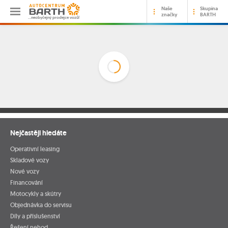
Naše
Skupina
značky
BARTH
…neobyčejný prodejce vozů!
Nejčastěji hledáte
Operativní leasing
Skladové vozy
Nové vozy
Financování
Motocykly a skútry
Objednávka do servisu
Díly a příslušenství
Řešení nehod