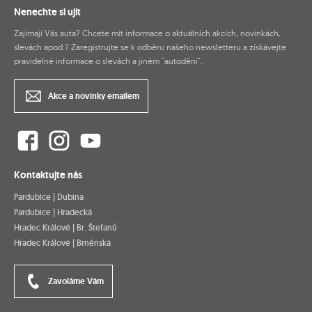
Nenechte si ujít
Zajímají Vás auta? Chcete mít informace o aktuálních akcích, novinkách,
slevách apod.? Zaregistrujte se k odběru našeho newsletteru a získávejte
pravidelné informace o slevách a jiném "autodění".
Akce a novinky emailem
Kontaktujte nás
Pardubice | Dubina
Pardubice | Hradecká
Hradec Králové | Br. Štefanů
Hradec Králové | Brněnská
Zavoláme Vám