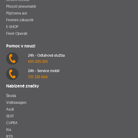
Přezutí pneumatik
Půjčovna aut
Firemní zákazník
E-SHOP
Fleet Operák
Pomoc v nouzi
24h - Odtahová služba
605 205 205
24h - Service mobil
737 230 666
Nabízené značky
Škoda
Volkswagen
Audi
SEAT
CUPRA
Kia
BYD