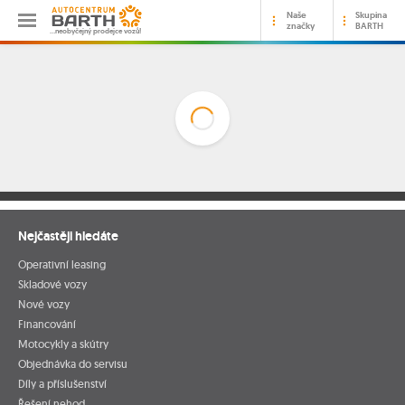
Naše
Skupina
značky
BARTH
…neobyčejný prodejce vozů!
Nejčastěji hledáte
Operativní leasing
Skladové vozy
Nové vozy
Financování
Motocykly a skútry
Objednávka do servisu
Díly a příslušenství
Řešení nehod