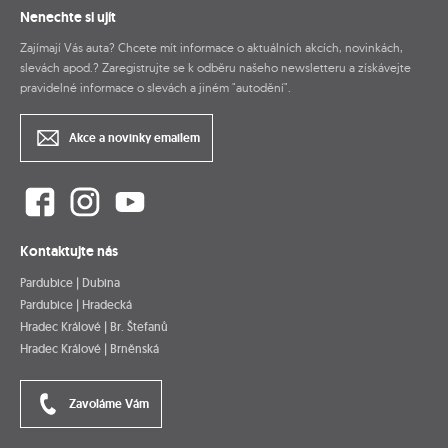
Nenechte si ujít
Zajímají Vás auta? Chcete mít informace o aktuálních akcích, novinkách,
slevách apod.? Zaregistrujte se k odběru našeho newsletteru a získávejte
pravidelné informace o slevách a jiném "autodění".
Akce a novinky emailem
Kontaktujte nás
Pardubice | Dubina
Pardubice | Hradecká
Hradec Králové | Br. Štefanů
Hradec Králové | Brněnská
Zavoláme Vám