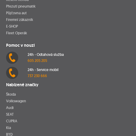
Přezutí pneumatik
Půjčovna aut
Firemní zákazník
E-SHOP
Fleet Operák
Pomoc v nouzi
24h - Odtahová služba
605 205 205
24h - Service mobil
737 230 666
Nabízené značky
Škoda
Volkswagen
Audi
SEAT
CUPRA
Kia
BYD