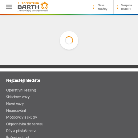
Naše
Skupina
značky
BARTH
…neobyčejný prodejce vozů!
Nejčastěji hledáte
Operativní leasing
Skladové vozy
Nové vozy
Financování
Motocykly a skútry
Objednávka do servisu
Díly a příslušenství
Řešení nehod