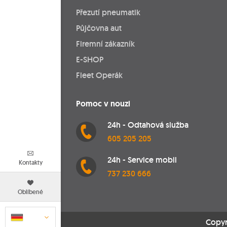
Přezutí pneumatik
Půjčovna aut
Firemní zákazník
E-SHOP
Fleet Operák
Pomoc v nouzi
24h - Odtahová služba
605 205 205
24h - Service mobil
Kontakty
737 230 666
Oblíbené
Copyr