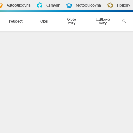
Autopůjčovna
Caravan
Motopůjčovna
Holiday
Ojeté
Užitkové
Peugeot
Opel
vozy
vozy