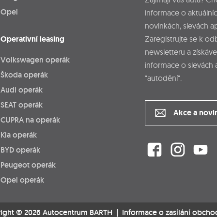
Opel
informace o aktuálníc
novinkách, slevách a
Operativní leasing
Zaregistrujte se k o
newsletteru a získáve
Volkswagen operák
informace o slevách 
Škoda operák
"autodění".
Audi operák
SEAT operák
Akce a novi
CUPRA na operák
Kia operák
BYD operák
Peugeot operák
Opel operák
ight © 2026 Autocentrum BARTH |
Informace o zasílání obcho