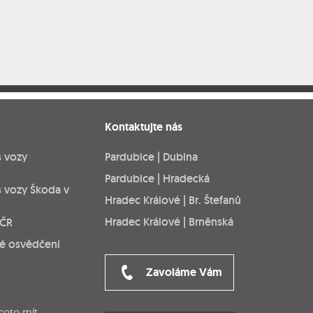
Kontaktujte nás
s vozy
Pardubice | Dubina
Pardubice | Hradecká
s vozy Škoda v
Hradec Králové | Br. Štefanů
Hradec Králové | Brněnská
 ČR
ké osvědčení
Zavoláme Vám
cete mít