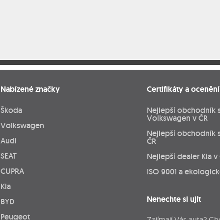
Nabízené značky
Certifikáty a ocenění
Škoda
Nejlepší obchodník 
Volkswagen v ČR
Volkswagen
Nejlepší obchodník 
Audi
ČR
SEAT
Nejlepší dealer Kia v
CUPRA
ISO 9001 a ekologic
Kia
Nenechte si ujít
BYD
Peugeot
Zajímají Vás auta? Ch