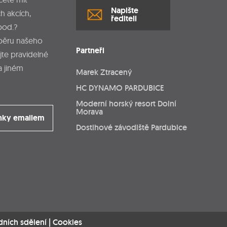
Napište
h akcích,
řediteli
pod.?
dběru našeho
Partneři
jte pravidelné
a jiném
Marek Ztracený
HC DYNAMO PARDUBICE
Moderní horský resort Dolní
Morava
nky emailem
Dostihové závodiště Pardubice
dních sdělení
|
Cookies