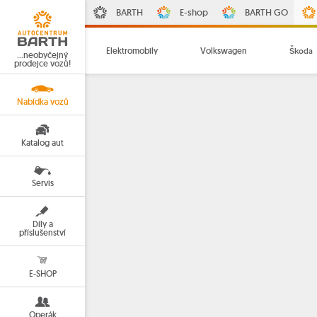
BARTH
E-shop
BARTH GO
Elektromobily
Volkswagen
Škoda
…neobyčejný
prodejce vozů!
Nabídka vozů
Katalog aut
Servis
Díly a
příslušenství
E-SHOP
Operák