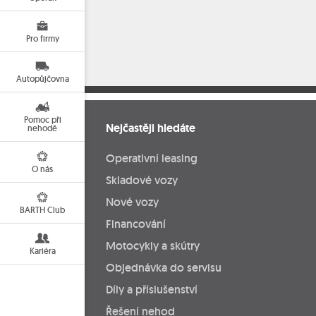
Pro firmy
Autopůjčovna
Pomoc při
Nejčastěji hledáte
nehodě
Operativní leasing
O nás
Skladové vozy
Nové vozy
BARTH Club
Financování
Motocykly a skútry
Kariéra
Objednávka do servisu
Díly a příslušenství
Řešení nehod