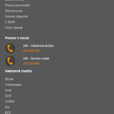
Přezutí pneumatik
Půjčovna aut
Firemní zákazník
E-SHOP
Fleet Operák
Pomoc v nouzi
24h - Odtahová služba
605 205 205
24h - Service mobil
737 230 666
Nabízené značky
Škoda
Volkswagen
Audi
SEAT
CUPRA
Kia
BYD