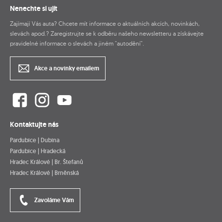
Nenechte si ujít
Zajímají Vás auta? Chcete mít informace o aktuálních akcích, novinkách,
slevách apod.? Zaregistrujte se k odběru našeho newsletteru a získávejte
pravidelné informace o slevách a jiném "autodění".
Akce a novinky emailem
Kontaktujte nás
Pardubice | Dubina
Pardubice | Hradecká
Hradec Králové | Br. Štefanů
Hradec Králové | Brněnská
Zavoláme Vám