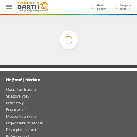
Naše
Skupina
značky
BARTH
…neobyčejný prodejce vozů!
Nejčastěji hledáte
Operativní leasing
Skladové vozy
Nové vozy
Financování
Motocykly a skútry
Objednávka do servisu
Díly a příslušenství
Řešení nehod