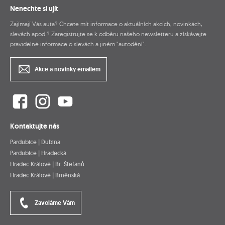
Nenechte si ujít
Zajímají Vás auta? Chcete mít informace o aktuálních akcích, novinkách,
slevách apod.? Zaregistrujte se k odběru našeho newsletteru a získávejte
pravidelné informace o slevách a jiném "autodění".
Akce a novinky emailem
Kontaktujte nás
Pardubice | Dubina
Pardubice | Hradecká
Hradec Králové | Br. Štefanů
Hradec Králové | Brněnská
Zavoláme Vám