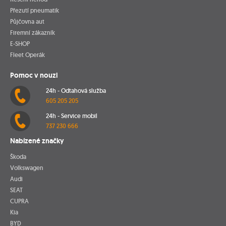
Přezutí pneumatik
Půjčovna aut
Firemní zákazník
E-SHOP
Fleet Operák
Pomoc v nouzi
24h - Odtahová služba
605 205 205
24h - Service mobil
737 230 666
Nabízené značky
Škoda
Volkswagen
Audi
SEAT
CUPRA
Kia
BYD