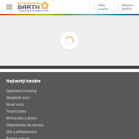
Naše
Skupina
značky
BARTH
…neobyčejný prodejce vozů!
Nejčastěji hledáte
Operativní leasing
Skladové vozy
Nové vozy
Financování
Motocykly a skútry
Objednávka do servisu
Díly a příslušenství
Řešení nehod