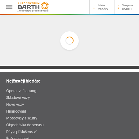
Naše
Skupina
značky
BARTH
…neobyčejný prodejce vozů!
Nejčastěji hledáte
Operativní leasing
Skladové vozy
Nové vozy
Financování
Motocykly a skútry
Objednávka do servisu
Díly a příslušenství
Řešení nehod