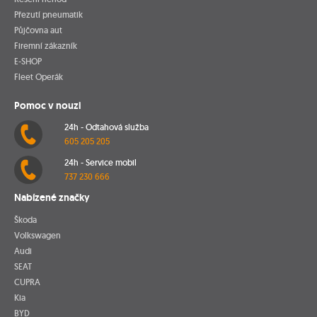
Přezutí pneumatik
Půjčovna aut
Firemní zákazník
E-SHOP
Fleet Operák
Pomoc v nouzi
24h - Odtahová služba
605 205 205
24h - Service mobil
737 230 666
Nabízené značky
Škoda
Volkswagen
Audi
SEAT
CUPRA
Kia
BYD