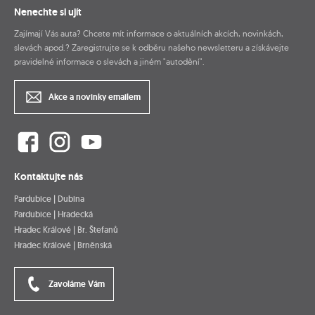
Nenechte si ujít
Zajímají Vás auta? Chcete mít informace o aktuálních akcích, novinkách,
slevách apod.? Zaregistrujte se k odběru našeho newsletteru a získávejte
pravidelné informace o slevách a jiném "autodění".
Akce a novinky emailem
Kontaktujte nás
Pardubice | Dubina
Pardubice | Hradecká
Hradec Králové | Br. Štefanů
Hradec Králové | Brněnská
Zavoláme Vám