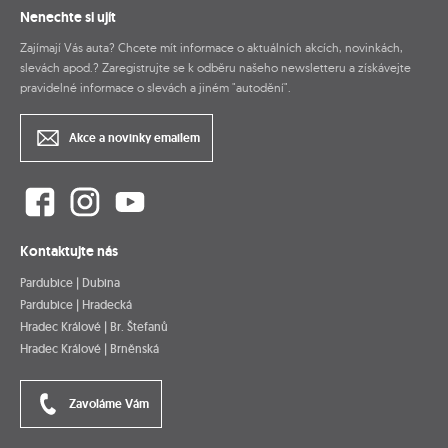
Nenechte si ujít
Zajímají Vás auta? Chcete mít informace o aktuálních akcích, novinkách,
slevách apod.? Zaregistrujte se k odběru našeho newsletteru a získávejte
pravidelné informace o slevách a jiném "autodění".
Akce a novinky emailem
Kontaktujte nás
Pardubice | Dubina
Pardubice | Hradecká
Hradec Králové | Br. Štefanů
Hradec Králové | Brněnská
Zavoláme Vám