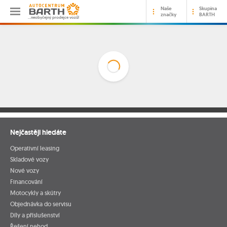
Naše
Skupina
značky
BARTH
…neobyčejný prodejce vozů!
Nejčastěji hledáte
Operativní leasing
Skladové vozy
Nové vozy
Financování
Motocykly a skútry
Objednávka do servisu
Díly a příslušenství
Řešení nehod