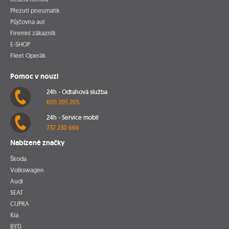
Přezutí pneumatik
Půjčovna aut
Firemní zákazník
E-SHOP
Fleet Operák
Pomoc v nouzi
24h - Odtahová služba
605 205 205
24h - Service mobil
737 230 666
Nabízené značky
Škoda
Volkswagen
Audi
SEAT
CUPRA
Kia
BYD