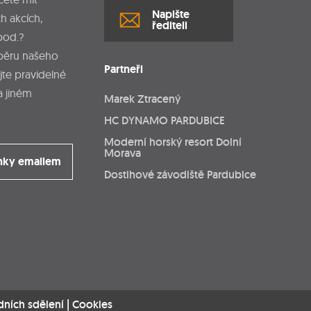
Napište
h akcích,
řediteli
pod.?
dběru našeho
Partneři
jte pravidelné
a jiném
Marek Ztracený
HC DYNAMO PARDUBICE
Moderní horský resort Dolní
Morava
nky emailem
Dostihové závodiště Pardubice
dních sdělení
|
Cookies