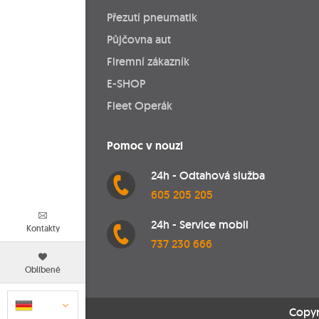
Přezutí pneumatik
Půjčovna aut
Firemní zákazník
E-SHOP
Fleet Operák
Pomoc v nouzi
24h - Odtahová služba
605 205 205
24h - Service mobil
Kontakty
737 230 666
Oblíbené
Copyr