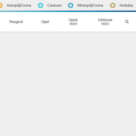
Autopůjčovna
Caravan
Motopůjčovna
Holiday
Ojeté
Užitkové
Peugeot
Opel
vozy
vozy