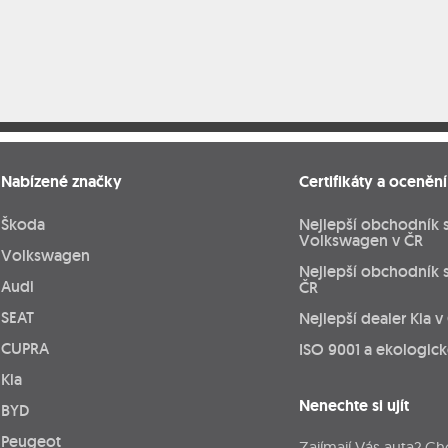
Nabízené značky
Certifikáty a ocenění
Škoda
Nejlepší obchodník 
Volkswagen v ČR
Volkswagen
Nejlepší obchodník 
Audi
ČR
SEAT
Nejlepší dealer Kia v
CUPRA
ISO 9001 a ekologic
Kia
Nenechte si ujít
BYD
Peugeot
Zajímají Vás auta? Ch