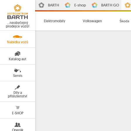
BARTH
E-shop
BARTH GO
Elektromobily
Volkswagen
Škoda
…neobyčejný
prodejce vozů!
Nabídka vozů
Katalog aut
Servis
Díly a
příslušenství
E-SHOP
Operák