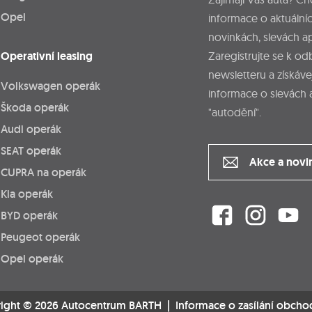
Opel
informace o aktuálníc
novinkách, slevách a
Operativní leasing
Zaregistrujte se k o
newsletteru a získáve
Volkswagen operák
informace o slevách 
Škoda operák
"autodění".
Audi operák
SEAT operák
Akce a novi
CUPRA na operák
Kia operák
BYD operák
Peugeot operák
Opel operák
ight © 2026 Autocentrum BARTH |
Informace o zasílání obcho