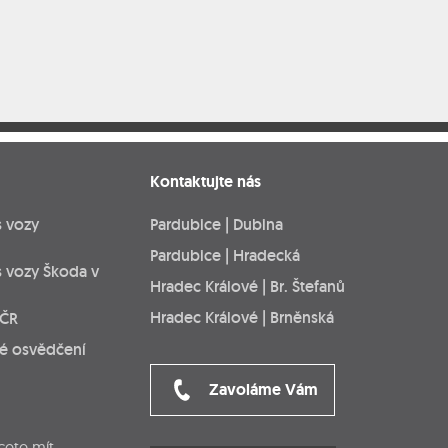
Kontaktujte nás
s vozy
Pardubice | Dubina
Pardubice | Hradecká
s vozy Škoda v
Hradec Králové | Br. Štefanů
Hradec Králové | Brněnská
 ČR
ké osvědčení
Zavoláme Vám
cete mít