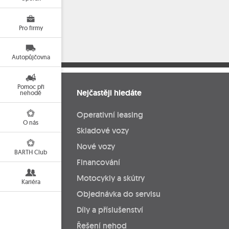
Pro firmy
Autopůjčovna
Pomoc při
Nejčastěji hledáte
nehodě
Operativní leasing
O nás
Skladové vozy
Nové vozy
BARTH Club
Financování
Motocykly a skútry
Kariéra
Objednávka do servisu
Díly a příslušenství
Řešení nehod