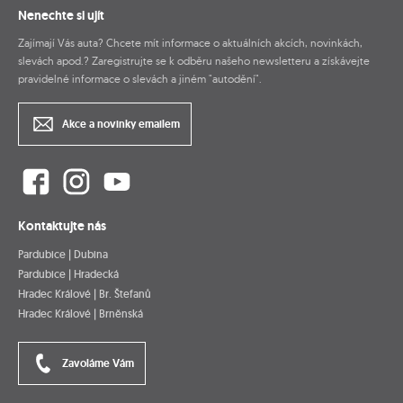
Nenechte si ujít
Zajímají Vás auta? Chcete mít informace o aktuálních akcích, novinkách,
slevách apod.? Zaregistrujte se k odběru našeho newsletteru a získávejte
pravidelné informace o slevách a jiném "autodění".
Akce a novinky emailem
Kontaktujte nás
Pardubice | Dubina
Pardubice | Hradecká
Hradec Králové | Br. Štefanů
Hradec Králové | Brněnská
Zavoláme Vám