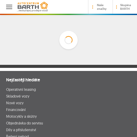
Naše
Skupina
značky
BARTH
…neobyčejný prodejce vozů!
Nejčastěji hledáte
Operativní leasing
Skladové vozy
Nové vozy
Financování
Motocykly a skútry
Objednávka do servisu
Díly a příslušenství
Řešení nehod