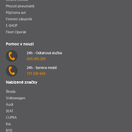
Přezutí pneumatik
Půjčovna aut
Firemní zákazník
E-SHOP
Fleet Operák
Pomoc v nouzi
24h - Odtahová služba
605 205 205
24h - Service mobil
737 230 666
Nabízené značky
Škoda
Volkswagen
Audi
SEAT
CUPRA
Kia
BYD