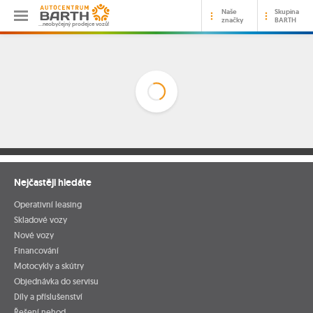
Naše
Skupina
značky
BARTH
…neobyčejný prodejce vozů!
Nejčastěji hledáte
Operativní leasing
Skladové vozy
Nové vozy
Financování
Motocykly a skútry
Objednávka do servisu
Díly a příslušenství
Řešení nehod