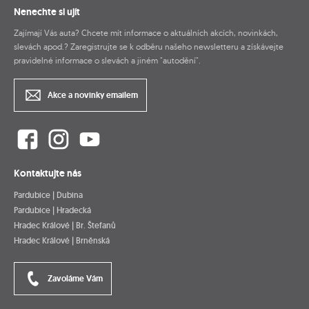
Nenechte si ujít
Zajímají Vás auta? Chcete mít informace o aktuálních akcích, novinkách,
slevách apod.? Zaregistrujte se k odběru našeho newsletteru a získávejte
pravidelné informace o slevách a jiném "autodění".
Akce a novinky emailem
Kontaktujte nás
Pardubice | Dubina
Pardubice | Hradecká
Hradec Králové | Br. Štefanů
Hradec Králové | Brněnská
Zavoláme Vám