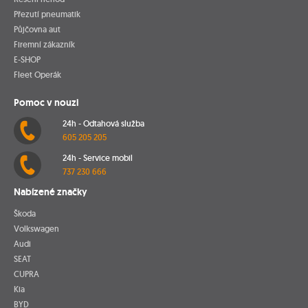
Přezutí pneumatik
Půjčovna aut
Firemní zákazník
E-SHOP
Fleet Operák
Pomoc v nouzi
24h - Odtahová služba
605 205 205
24h - Service mobil
737 230 666
Nabízené značky
Škoda
Volkswagen
Audi
SEAT
CUPRA
Kia
BYD