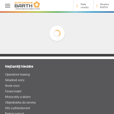
Naše
Skupina
značky
BARTH
…neobyčejný prodejce vozů!
Nejčastěji hledáte
Operativní leasing
Skladové vozy
Nové vozy
Financování
Motocykly a skútry
Objednávka do servisu
Díly a příslušenství
Řešení nehod