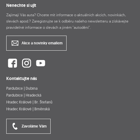
Nenechte si ujít
Zajímají Vás auta? Chcete mít informace o aktuálních akcích, novinkách,
slevách apod.? Zaregistrujte se k odběru našeho newsletteru a získávejte
pravidelné informace o slevách a jiném "autodění".
Akce a novinky emailem
Kontaktujte nás
Pardubice | Dubina
Pardubice | Hradecká
Hradec Králové | Br. Štefanů
Hradec Králové | Brněnská
Zavoláme Vám