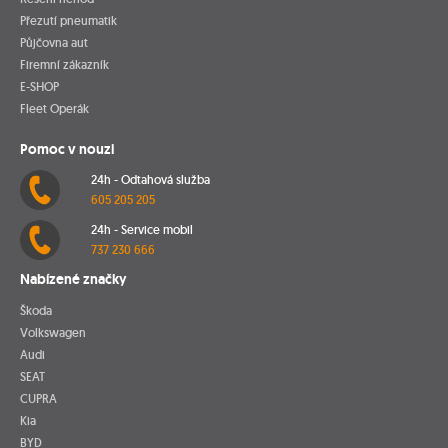
Přezutí pneumatik
Půjčovna aut
Firemní zákazník
E-SHOP
Fleet Operák
Pomoc v nouzi
24h - Odtahová služba
605 205 205
24h - Service mobil
737 230 666
Nabízené značky
Škoda
Volkswagen
Audi
SEAT
CUPRA
Kia
BYD