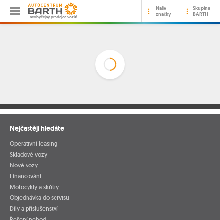
Naše
Skupina
značky
BARTH
…neobyčejný prodejce vozů!
Nejčastěji hledáte
Operativní leasing
Skladové vozy
Nové vozy
Financování
Motocykly a skútry
Objednávka do servisu
Díly a příslušenství
Řešení nehod