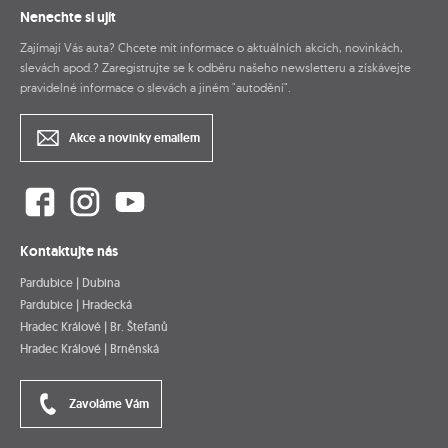
Nenechte si ujít
Zajímají Vás auta? Chcete mít informace o aktuálních akcích, novinkách,
slevách apod.? Zaregistrujte se k odběru našeho newsletteru a získávejte
pravidelné informace o slevách a jiném "autodění".
Akce a novinky emailem
Kontaktujte nás
Pardubice | Dubina
Pardubice | Hradecká
Hradec Králové | Br. Štefanů
Hradec Králové | Brněnská
Zavoláme Vám