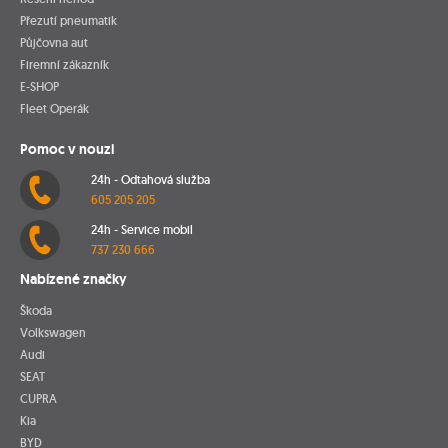
Přezutí pneumatik
Půjčovna aut
Firemní zákazník
E-SHOP
Fleet Operák
Pomoc v nouzi
24h - Odtahová služba
605 205 205
24h - Service mobil
737 230 666
Nabízené značky
Škoda
Volkswagen
Audi
SEAT
CUPRA
Kia
BYD