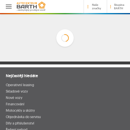
Naše
Skupina
značky
BARTH
…neobyčejný prodejce vozů!
Nejčastěji hledáte
Operativní leasing
Skladové vozy
Nové vozy
Financování
Motocykly a skútry
Objednávka do servisu
Díly a příslušenství
Řešení nehod