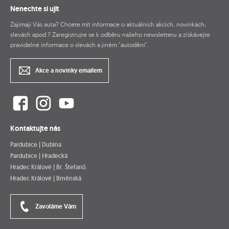
Nenechte si ujít
Zajímají Vás auta? Chcete mít informace o aktuálních akcích, novinkách,
slevách apod.? Zaregistrujte se k odběru našeho newsletteru a získávejte
pravidelné informace o slevách a jiném "autodění".
Akce a novinky emailem
Kontaktujte nás
Pardubice | Dubina
Pardubice | Hradecká
Hradec Králové | Br. Štefanů
Hradec Králové | Brněnská
Zavoláme Vám