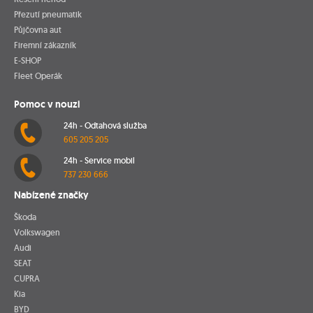
Přezutí pneumatik
Půjčovna aut
Firemní zákazník
E-SHOP
Fleet Operák
Pomoc v nouzi
24h - Odtahová služba
605 205 205
24h - Service mobil
737 230 666
Nabízené značky
Škoda
Volkswagen
Audi
SEAT
CUPRA
Kia
BYD