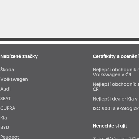
Nabízené značky
Certifikáty a ocenění
Škoda
Nejlepší obchodník 
Volkswagen v ČR
Volkswagen
Nejlepší obchodník 
Audi
ČR
SEAT
Nejlepší dealer Kia v
CUPRA
ISO 9001 a ekologic
Kia
Nenechte si ujít
BYD
Peugeot
Zajímají Vás auta? Ch