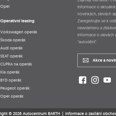
Opel
informace o aktuálníc
novinkách, slevách a
Operativní leasing
Zaregistrujte se k o
newsletteru a získáve
Volkswagen operák
informace o slevách 
Škoda operák
"autodění".
Audi operák
SEAT operák
Akce a novi
CUPRA na operák
Kia operák
BYD operák
Peugeot operák
Opel operák
ight © 2026 Autocentrum BARTH |
Informace o zasílání obcho