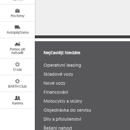
Pro firmy
Autopůjčovna
Pomoc při
Nejčastěji hledáte
nehodě
Operativní leasing
O nás
Skladové vozy
Nové vozy
BARTH Club
Financování
Motocykly a skútry
Kariéra
Objednávka do servisu
Díly a příslušenství
Řešení nehod