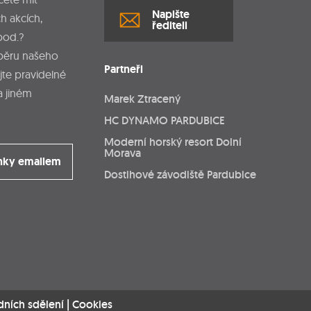
Napište
h akcích,
řediteli
pod.?
dběru našeho
Partneři
jte pravidelné
a jiném
Marek Ztracený
HC DYNAMO PARDUBICE
Moderní horský resort Dolní
Morava
nky emailem
Dostihové závodiště Pardubice
dních sdělení
|
Cookies