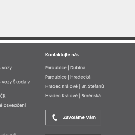
Kontaktujte nás
s vozy
Pardubice | Dubina
Pardubice | Hradecká
s vozy Škoda v
Hradec Králové | Br. Štefanů
Hradec Králové | Brněnská
 ČR
ké osvědčení
Zavoláme Vám
cete mít