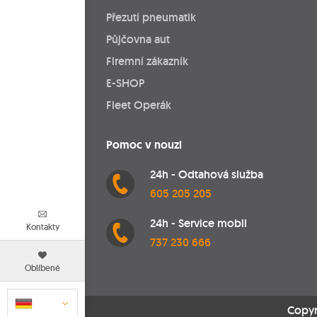
Přezutí pneumatik
Půjčovna aut
Firemní zákazník
E-SHOP
Fleet Operák
Pomoc v nouzi
24h - Odtahová služba
605 205 205
24h - Service mobil
Kontakty
737 230 666
Oblíbené
Copyr