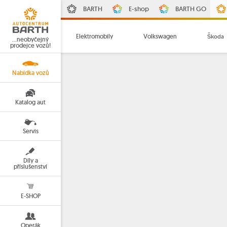
BARTH
E-shop
BARTH GO
Elektromobily
Volkswagen
Škoda
…neobyčejný
prodejce vozů!
Nabídka vozů
Katalog aut
Servis
Díly a
příslušenství
E-SHOP
Operák