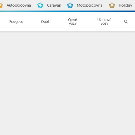
Autopůjčovna
Caravan
Motopůjčovna
Holiday
Ojeté
Užitkové
Peugeot
Opel
vozy
vozy