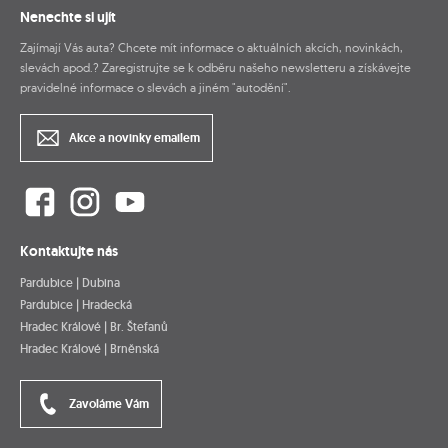
Nenechte si ujít
Zajímají Vás auta? Chcete mít informace o aktuálních akcích, novinkách,
slevách apod.? Zaregistrujte se k odběru našeho newsletteru a získávejte
pravidelné informace o slevách a jiném "autodění".
Akce a novinky emailem
Kontaktujte nás
Pardubice | Dubina
Pardubice | Hradecká
Hradec Králové | Br. Štefanů
Hradec Králové | Brněnská
Zavoláme Vám