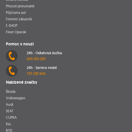
Přezutí pneumatik
Půjčovna aut
Firemní zákazník
E-SHOP
Fleet Operák
Pomoc v nouzi
24h - Odtahová služba
605 205 205
24h - Service mobil
737 230 666
Nabízené značky
Škoda
Volkswagen
Audi
SEAT
CUPRA
Kia
BYD