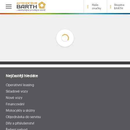
Naše
Skupina
značky
BARTH
…neobyčejný prodejce vozů!
Nejčastěji hledáte
Operativní leasing
Skladové vozy
Nové vozy
Financování
Motocykly a skútry
Objednávka do servisu
Díly a příslušenství
Řešení nehod