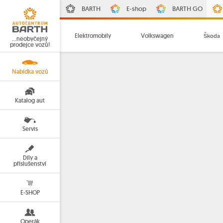
BARTH
E-shop
BARTH GO
Elektromobily
Volkswagen
Škoda
…neobyčejný
prodejce vozů!
Nabídka vozů
Katalog aut
Servis
Díly a
příslušenství
E-SHOP
Operák