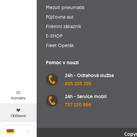
Přezutí pneumatik
Půjčovna aut
Firemní zákazník
E-SHOP
Fleet Operák
Pomoc v nouzi
24h - Odtahová služba
605 205 205
24h - Service mobil
Kontakty
737 230 666
Oblíbené
Copyr