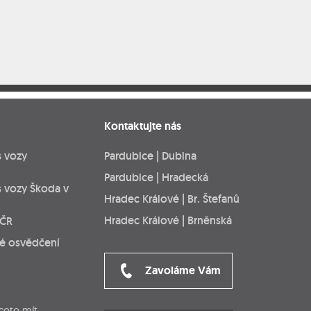
Kontaktujte nás
s vozy
Pardubice | Dubina
Pardubice | Hradecká
s vozy Škoda v
Hradec Králové | Br. Štefanů
Hradec Králové | Brněnská
 ČR
ké osvědčení
Zavoláme Vám
cete mít