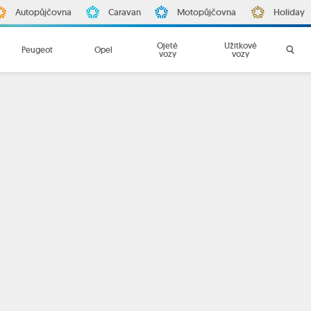
Autopůjčovna
Caravan
Motopůjčovna
Holiday
Ojeté
Užitkové
Peugeot
Opel
vozy
vozy