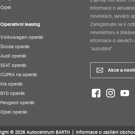
Opel
informace o aktuálníc
novinkách, slevách a
Operativní leasing
Zaregistrujte se k o
newsletteru a získáve
Volkswagen operák
informace o slevách 
Škoda operák
"autodění".
Audi operák
SEAT operák
Akce a novi
CUPRA na operák
Kia operák
BYD operák
Peugeot operák
Opel operák
ight © 2026 Autocentrum BARTH |
Informace o zasílání obcho