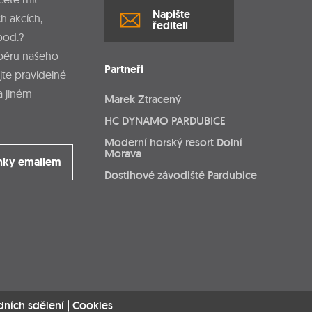
Napište
h akcích,
řediteli
pod.?
dběru našeho
Partneři
jte pravidelné
a jiném
Marek Ztracený
HC DYNAMO PARDUBICE
Moderní horský resort Dolní
Morava
nky emailem
Dostihové závodiště Pardubice
dních sdělení
|
Cookies