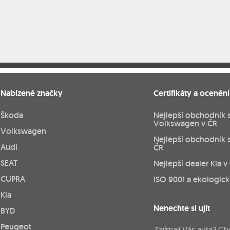
Nabízené značky
Certifikáty a ocenění
Škoda
Nejlepší obchodník 
Volkswagen v ČR
Volkswagen
Nejlepší obchodník 
Audi
ČR
SEAT
Nejlepší dealer Kia v
CUPRA
ISO 9001 a ekologic
Kia
Nenechte si ujít
BYD
Peugeot
Zajímají Vás auta? Ch