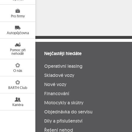
Pro firmy
Autopůjčovna
Pomoc při
Nejčastěji hledáte
nehodě
Operativní leasing
O nás
Skladové vozy
Nové vozy
BARTH Club
Financování
Motocykly a skútry
Kariéra
Objednávka do servisu
Díly a příslušenství
Řešení nehod