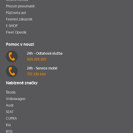
Přezutí pneumatik
Půjčovna aut
Firemní zákazník
E-SHOP
Fleet Operák
Pomoc v nouzi
24h - Odtahová služba
605 205 205
24h - Service mobil
737 230 666
Nabízené značky
Škoda
Volkswagen
Audi
SEAT
CUPRA
Kia
BYD