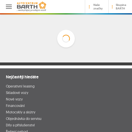
Naše
Skupina
značky
BARTH
…neobyčejný prodejce vozů!
Nejčastěji hledáte
Operativní leasing
Skladové vozy
Nové vozy
Financování
Motocykly a skútry
Objednávka do servisu
Díly a příslušenství
Řešení nehod