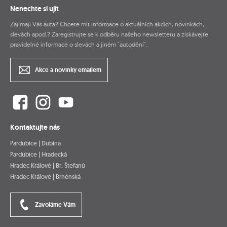
Nenechte si ujít
Zajímají Vás auta? Chcete mít informace o aktuálních akcích, novinkách,
slevách apod.? Zaregistrujte se k odběru našeho newsletteru a získávejte
pravidelné informace o slevách a jiném "autodění".
Akce a novinky emailem
Kontaktujte nás
Pardubice | Dubina
Pardubice | Hradecká
Hradec Králové | Br. Štefanů
Hradec Králové | Brněnská
Zavoláme Vám