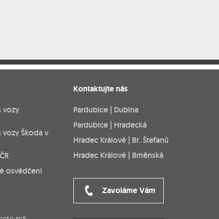
Kontaktujte nás
s vozy
Pardubice | Dubina
Pardubice | Hradecká
s vozy Škoda v
Hradec Králové | Br. Štefanů
Hradec Králové | Brněnská
 ČR
ké osvědčení
Zavoláme Vám
cete mít