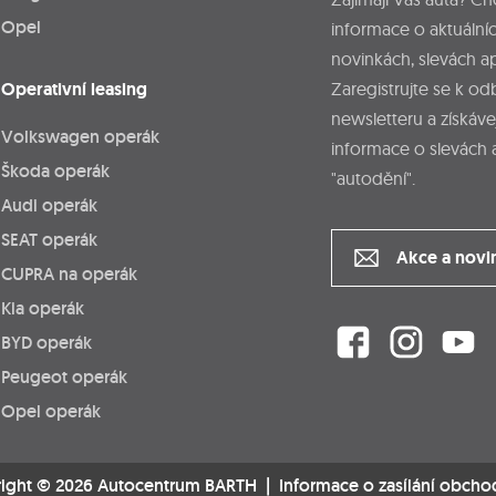
Opel
informace o aktuálníc
novinkách, slevách a
Operativní leasing
Zaregistrujte se k o
newsletteru a získáve
Volkswagen operák
informace o slevách 
Škoda operák
"autodění".
Audi operák
SEAT operák
Akce a novi
CUPRA na operák
Kia operák
BYD operák
Peugeot operák
Opel operák
ight © 2026 Autocentrum BARTH |
Informace o zasílání obcho