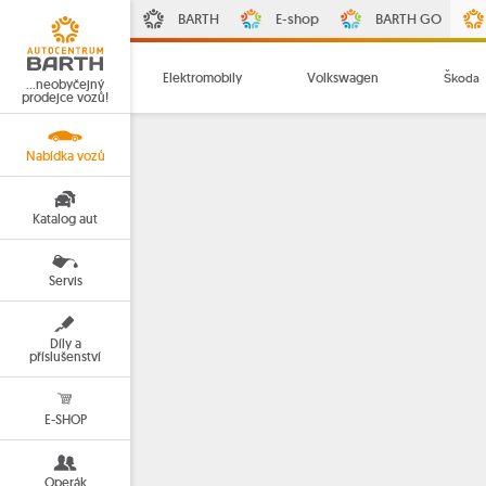
BARTH
E-shop
BARTH GO
Elektromobily
Volkswagen
Škoda
…neobyčejný
prodejce vozů!
Nabídka vozů
Katalog aut
Servis
Díly a
příslušenství
E-SHOP
Operák