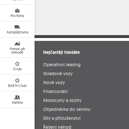
Pro firmy
Autopůjčovna
Pomoc při
Nejčastěji hledáte
nehodě
Operativní leasing
O nás
Skladové vozy
Nové vozy
BARTH Club
Financování
Motocykly a skútry
Kariéra
Objednávka do servisu
Díly a příslušenství
Řešení nehod