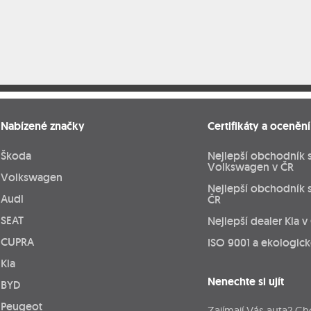
Nabízené značky
Certifikáty a ocenění
Škoda
Nejlepší obchodník 
Volkswagen v ČR
Volkswagen
Nejlepší obchodník 
Audi
ČR
SEAT
Nejlepší dealer Kia v
CUPRA
ISO 9001 a ekologic
Kia
Nenechte si ujít
BYD
Peugeot
Zajímají Vás auta? Ch