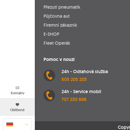
Přezutí pneumatik
Půjčovna aut
Firemní zákazník
E-SHOP
Fleet Operák
Pomoc v nouzi
24h - Odtahová služba
605 205 205
24h - Service mobil
Kontakty
737 230 666
Oblíbené
Copyr