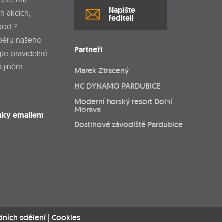
Napište
h akcích,
řediteli
pod.?
dběru našeho
Partneři
jte pravidelné
a jiném
Marek Ztracený
HC DYNAMO PARDUBICE
Moderní horský resort Dolní
Morava
nky emailem
Dostihové závodiště Pardubice
dních sdělení
|
Cookies