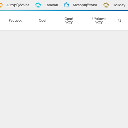
Autopůjčovna
Caravan
Motopůjčovna
Holiday
Ojeté
Užitkové
Peugeot
Opel
vozy
vozy