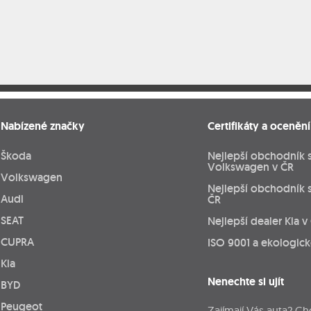
Nabízené značky
Certifikáty a ocenění
Škoda
Nejlepší obchodník 
Volkswagen v ČR
Volkswagen
Nejlepší obchodník 
Audi
ČR
SEAT
Nejlepší dealer Kia v
CUPRA
ISO 9001 a ekologic
Kia
Nenechte si ujít
BYD
Peugeot
Zajímají Vás auta? Ch