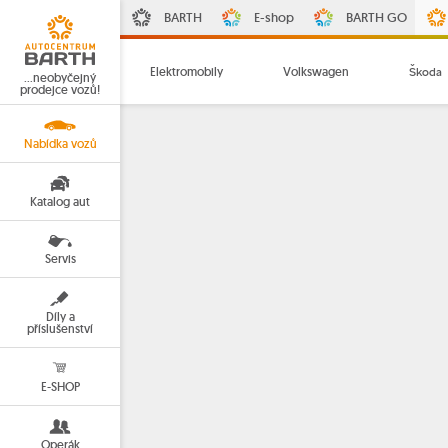
BARTH
E-shop
BARTH GO
Elektromobily
Volkswagen
Škoda
…neobyčejný
prodejce vozů!
Nabídka vozů
Katalog aut
Servis
Díly a
příslušenství
E-SHOP
Operák