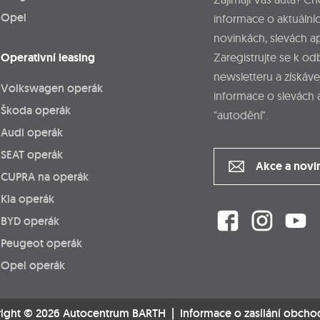
Opel
informace o aktuálníc
novinkách, slevách a
Operativní leasing
Zaregistrujte se k o
newsletteru a získáve
Volkswagen operák
informace o slevách 
Škoda operák
"autodění".
Audi operák
SEAT operák
Akce a novi
CUPRA na operák
Kia operák
BYD operák
Peugeot operák
Opel operák
ight © 2026 Autocentrum BARTH |
Informace o zasílání obcho