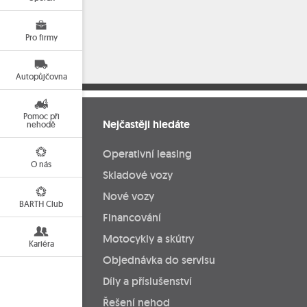
Pro firmy
Autopůjčovna
Pomoc při
Nejčastěji hledáte
nehodě
Operativní leasing
O nás
Skladové vozy
Nové vozy
BARTH Club
Financování
Motocykly a skútry
Kariéra
Objednávka do servisu
Díly a příslušenství
Řešení nehod