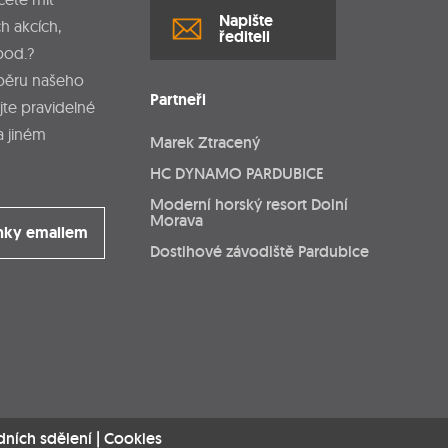
Napište
h akcích,
řediteli
pod.?
dběru našeho
Partneři
jte pravidelné
a jiném
Marek Ztracený
HC DYNAMO PARDUBICE
Moderní horský resort Dolní
Morava
nky emailem
Dostihové závodiště Pardubice
dních sdělení
|
Cookies