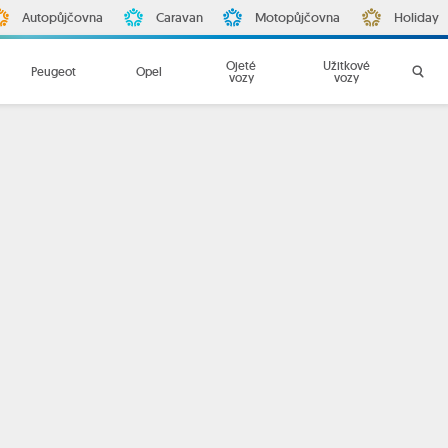
Autopůjčovna
Caravan
Motopůjčovna
Holiday
Ojeté
Užitkové
Peugeot
Opel
vozy
vozy