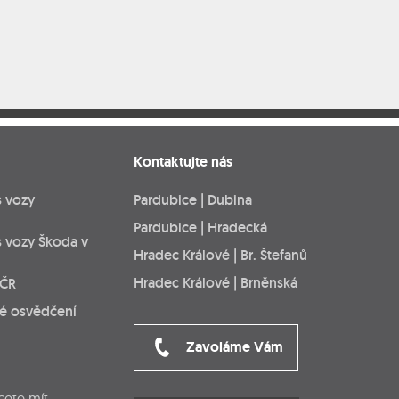
Kontaktujte nás
s vozy
Pardubice | Dubina
Pardubice | Hradecká
s vozy Škoda v
Hradec Králové | Br. Štefanů
Hradec Králové | Brněnská
 ČR
ké osvědčení
Zavoláme Vám
cete mít