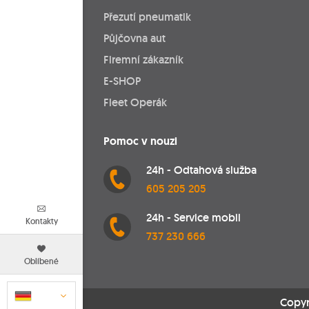
Přezutí pneumatik
Půjčovna aut
Firemní zákazník
E-SHOP
Fleet Operák
Pomoc v nouzi
24h - Odtahová služba
605 205 205
24h - Service mobil
Kontakty
737 230 666
Oblíbené
Copyr