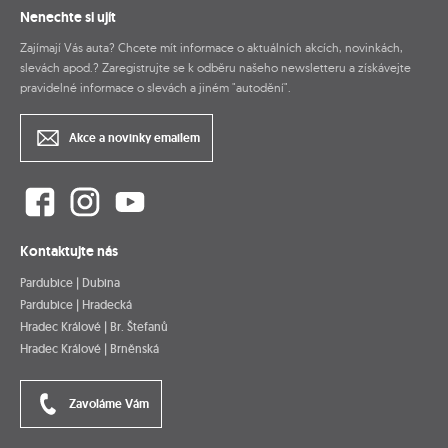
Nenechte si ujít
Zajímají Vás auta? Chcete mít informace o aktuálních akcích, novinkách,
slevách apod.? Zaregistrujte se k odběru našeho newsletteru a získávejte
pravidelné informace o slevách a jiném "autodění".
Akce a novinky emailem
Kontaktujte nás
Pardubice | Dubina
Pardubice | Hradecká
Hradec Králové | Br. Štefanů
Hradec Králové | Brněnská
Zavoláme Vám