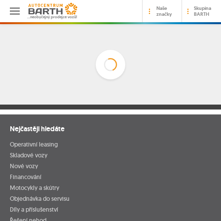
Naše
Skupina
značky
BARTH
…neobyčejný prodejce vozů!
Nejčastěji hledáte
Operativní leasing
Skladové vozy
Nové vozy
Financování
Motocykly a skútry
Objednávka do servisu
Díly a příslušenství
Řešení nehod