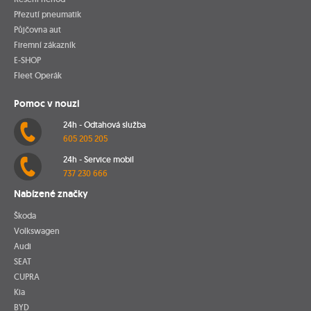
Přezutí pneumatik
Půjčovna aut
Firemní zákazník
E-SHOP
Fleet Operák
Pomoc v nouzi
24h - Odtahová služba
605 205 205
24h - Service mobil
737 230 666
Nabízené značky
Škoda
Volkswagen
Audi
SEAT
CUPRA
Kia
BYD